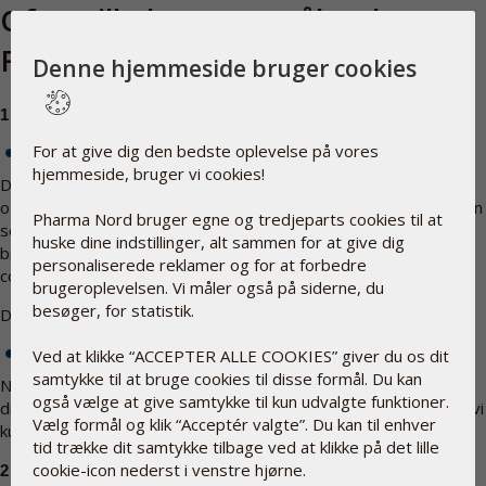
Ofte stillede spørgsmål vedr.
Facebook/Google login
Denne hjemmeside bruger cookies
1 . Hvor mange private informationer kan Pharma Nord tilgå?
For at give dig den bedste oplevelse på vores
Når du logger på pharmanord.dk med din Facebook konto:
hjemmeside, bruger vi cookies!
Den første gang du logger på med din Facebook profil, giver du
os adgang til din offentlige Facebook profil. Offentligt indhold kan
Pharma Nord bruger egne og tredjeparts cookies til at
ses af alle. Din offentlige profil omfatter dit navn, dit køn, dit
huske dine indstillinger, alt sammen for at give dig
brugernavn og dit bruger-id (kontonummer), dit profilbillede,
personaliserede reklamer og for at forbedre
coverbillede og dine netværk.
brugeroplevelsen. Vi måler også på siderne, du
besøger, for statistik.
Dog gemmer vi kun dit fornavn, efternavn og email adresse.
Når du logger på pharmanord.dk med din Google konto:
Ved at klikke “ACCEPTER ALLE COOKIES” giver du os dit
samtykke til at bruge cookies til disse formål. Du kan
Når du logger på med din Google konto, giver du os adgang til
også vælge at give samtykke til kun udvalgte funktioner.
dit Google ID, navn, profil URL og email adresse. Dog gemmer vi
Vælg formål og klik “Acceptér valgte”. Du kan til enhver
kun dit fornavn, efternavn og email adresse.
tid trække dit samtykke tilbage ved at klikke på det lille
cookie-icon nederst i venstre hjørne.
2 . Kan Pharma Nord poste opslag på min Facebook / Google