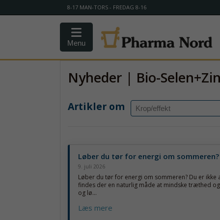
8-17 MAN-TORS - FREDAG 8-16
Menu
Nyheder | Bio-Selen+Zi
Artikler om
Løber du tør for energi om sommeren?
9. juli 2026
Løber du tør for energi om sommeren? Du er ikke a
findes der en naturlig måde at mindske træthed og
og lø...
Læs mere