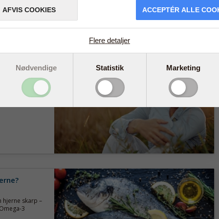
AFVIS COOKIES
ACCEPTÉR ALLE COO
Flere detaljer
deren - men
Nødvendige
Statistik
Marketing
er generet af
r er tale om
jerne?
 hjerne skarp –
t. Omega-3