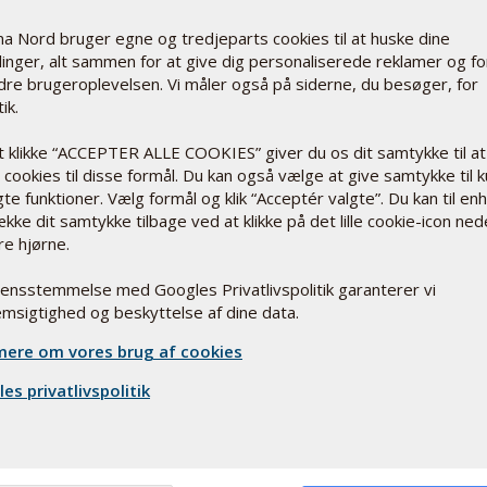
a Nord bruger egne og tredjeparts cookies til at huske dine
llinger, alt sammen for at give dig personaliserede reklamer og fo
dre brugeroplevelsen. Vi måler også på siderne, du besøger, for
ik.
 hænder og
t klikke “ACCEPTER ALLE COOKIES” giver du os dit samtykke til at
cookies til disse formål. Du kan også vælge at give samtykke til 
te funktioner. Vælg formål og klik “Acceptér valgte”. Du kan til en
 sjældne. De
ække dit samtykke tilbage ved at klikke på det lille cookie-icon ned
hyppigere hos
re hjørne.
rensstemmelse med Googles Privatlivspolitik garanterer vi
msigtighed og beskyttelse af dine data.
ere om vores brug af cookies
ter
es privatlivspolitik
. Det kan gøre
aktiviteter.