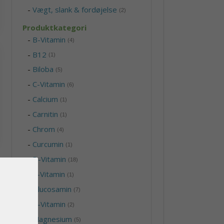
-
Vægt, slank & fordøjelse
(2)
Produktkategori
-
B-Vitamin
(4)
-
B12
(1)
-
Biloba
(5)
-
C-Vitamin
(6)
-
Calcium
(1)
-
Carnitin
(1)
-
Chrom
(4)
-
Curcumin
(1)
-
D-Vitamin
(18)
-
E-Vitamin
(1)
-
Glucosamin
(7)
-
K-Vitamin
(2)
-
Magnesium
(5)