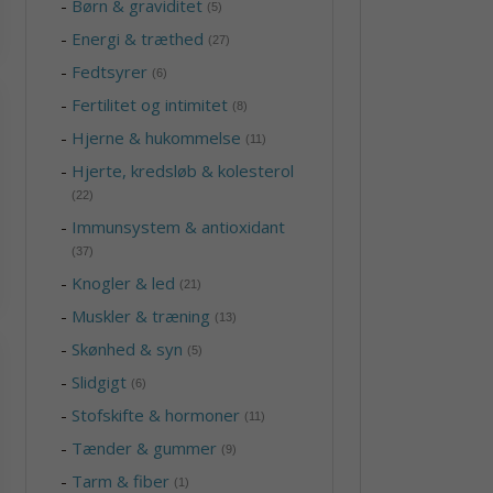
-
Børn & graviditet
(5)
-
Energi & træthed
(27)
-
Fedtsyrer
(6)
-
Fertilitet og intimitet
(8)
-
Hjerne & hukommelse
(11)
-
Hjerte, kredsløb & kolesterol
(22)
-
Immunsystem & antioxidant
(37)
-
Knogler & led
(21)
-
Muskler & træning
(13)
-
Skønhed & syn
(5)
-
Slidgigt
(6)
-
Stofskifte & hormoner
(11)
-
Tænder & gummer
(9)
-
Tarm & fiber
(1)