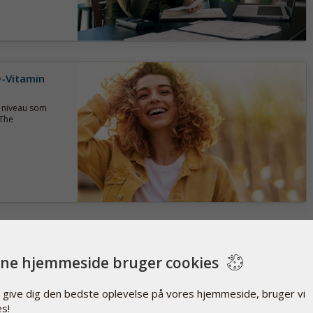
D-Vitamin
n niveau som
 The
trådene
ne hjemmeside bruger cookies
råd. Det
de forskellige
t give dig den bedste oplevelse på vores hjemmeside, bruger vi
es!