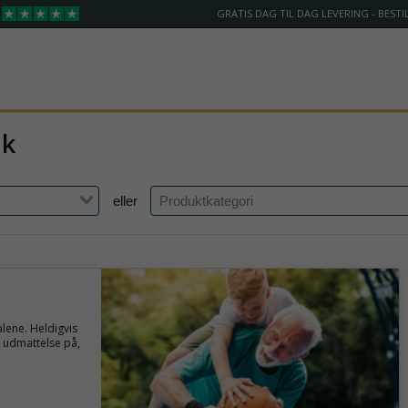
GRATIS DAG TIL DAG LEVERING - BESTIL
nk
eller
lene. Heldigvis
 udmattelse på,