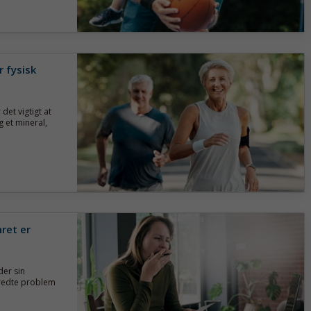
 fysisk
 det vigtigt at
 et mineral,
ret er
der sin
redte problem