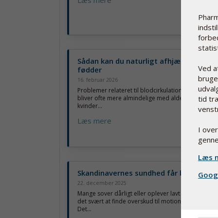
Pharm
indsti
forbe
statist
Sådan kan du naturligt afhjælpe kolde
Ved a
fødder
bruge 
16. februar 2026
udvalg
Problemer relateret til blodcirkulation er langt fra
tid tr
bliver ofte mere almindelige med alderen og ses 
kvinder...
venst
Læs mere
I ove
genne
Læs m
Skandinavernes sundhed får bundkarak
Googl
22. december 2025
Mange sover dårligt eller oplever lavt energiniveau
det svært at finde overskud til motion eller daglige 
Det...