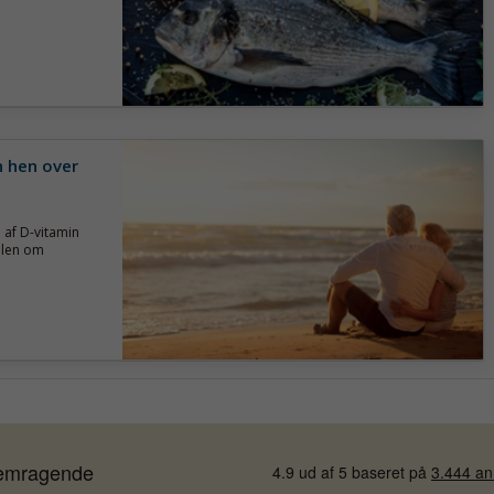
n hen over
 af D-vitamin
mlen om