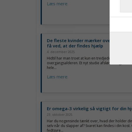
Læs mere
De fleste kvinder mærker overgangsal
få ved, at der findes hjælp
4. december 2025
Hidtil har man troet at kun en tredjedel af kvinder 
overgangsalderen. Et nyt studie afslører dog, at de
hele...
Læs mere
Er omega-3 virkelig så vigtigt for din h
23. oktober 2025
Har du nogensinde tænkt over, hvad der holder din
selv når du slapper af? Svaret kan findes i din kos
fedtsyre...