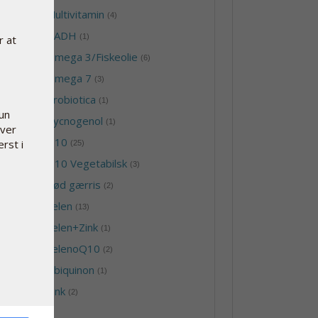
-
Multivitamin
(4)
-
NADH
(1)
r at
-
Omega 3/Fiskeolie
(6)
-
Omega 7
(3)
-
Probiotica
(1)
kun
-
Pycnogenol
(1)
hver
-
Q10
erst i
(25)
-
Q10 Vegetabilsk
(3)
-
Rød gærris
(2)
-
Selen
(13)
-
Selen+Zink
(1)
-
SelenoQ10
(2)
-
Ubiquinon
(1)
-
Zink
(2)