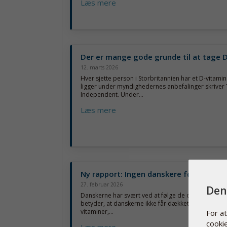
Læs mere
Der er mange gode grunde til at tage 
12. marts 2026
Hver sjette person i Storbritannien har et D-vitami
ligger under myndighedernes anbefalinger skriver
Independent. Under...
Læs mere
Ny rapport: Ingen danskere følger kos
27. februar 2026
Den
Danskerne har svært ved at følge de officielle kost
betyder, at danskerne ikke får dækket behovet for 
vitaminer,...
For a
cooki
Læs mere