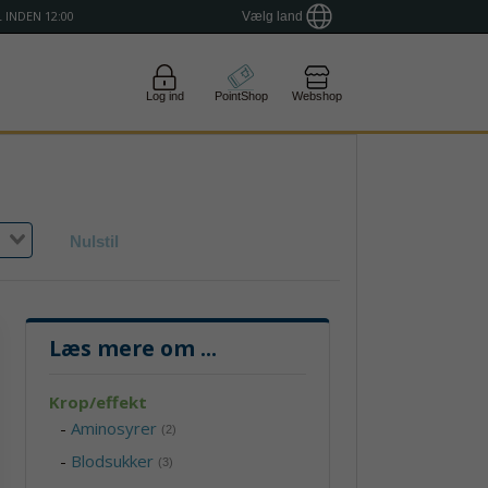
 INDEN 12:00
Vælg land
Log ind
PointShop
Webshop
Nulstil
Læs mere om
...
Krop/effekt
-
Aminosyrer
(2)
-
Blodsukker
(3)