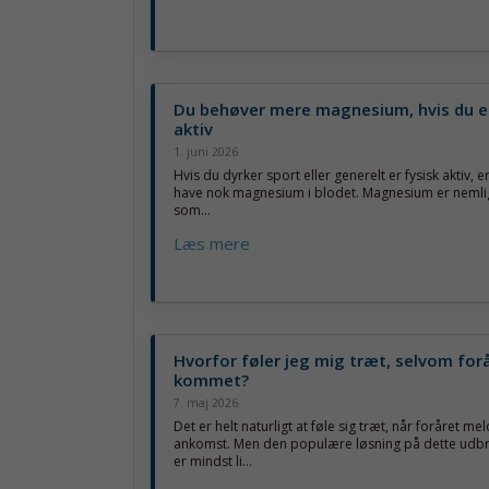
Du behøver mere magnesium, hvis du er
aktiv
1. juni 2026
Hvis du dyrker sport eller generelt er fysisk aktiv, er
have nok magnesium i blodet. Magnesium er nemlig
som...
Læs mere
Hvorfor føler jeg mig træt, selvom forå
kommet?
7. maj 2026
Det er helt naturligt at føle sig træt, når foråret mel
ankomst. Men den populære løsning på dette udb
er mindst li...