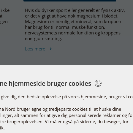
 ikke
Hvis du dyrker sport eller generelt er fysisk aktiv,
at
er det vigtigt at have nok magnesium i blodet.
ngen
Magnesium er nemlig et mineral, som kroppen
har brug for til normal muskelfunktion,
nervesystemets normale funktion og kroppens
energiomsætning.
Læs mere
ne hjemmeside bruger cookies
v
Helsenyt
t give dig den bedste oplevelse på vores hjemmeside, bruger vi co
dhed og forebyggende medicin
a Nord bruger egne og tredjeparts cookies til at huske dine
llinger, alt sammen for at give dig personaliserede reklamer og fo
dre brugeroplevelsen. Vi måler også på siderne, du besøger, for
ik.