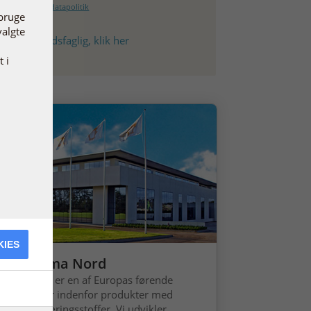
 vores persondatapolitik
 bruge
valgte
ler sundhedsfaglig, klik her
 i
KIES
m Pharma Nord
arma Nord er en af Europas førende
rksomheder indenfor produkter med
sentielle næringsstoffer. Vi udvikler,