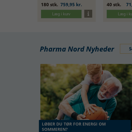
180 stk.
759,95 kr.
40 stk.
71
Læg i kurv
Læg i k
Pharma Nord Nyheder
S
LØBER DU TØR FOR ENERGI OM
SOMMEREN?