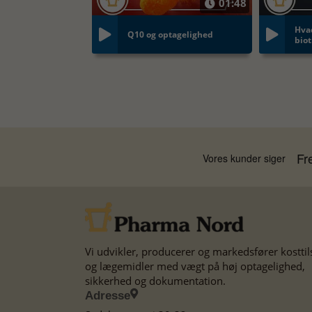
01:48
Hva
Q10 og optagelighed
bio
Vi udvikler, producerer og markedsfører kostti
og lægemidler med vægt på høj optagelighed,
sikkerhed og dokumentation.
Adresse