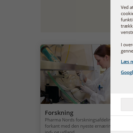
Ved a
cookie
funkti
trække
venst
I ove
genne
Læs m
Googl
Forskning
Pharma Nords forskningsafdeling er altid p
forkant med den nyeste ernæringsviden fr
ind- og udland.