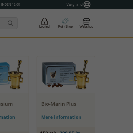
Vælg land
 INDEN 12:00
Log ind
PointShop
Webshop
esium
Bio-Marin Plus
rmation
Mere information
150 stk.
299,95 kr.