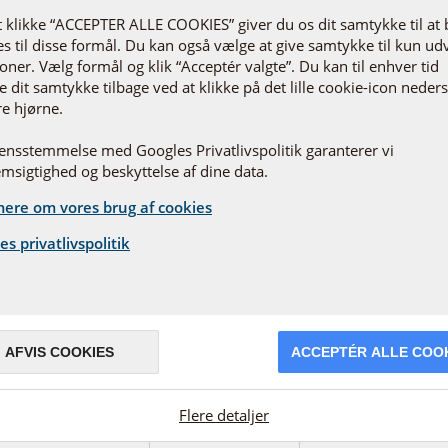
Læs mere om
t klikke “ACCEPTER ALLE COOKIES” giver du os dit samtykke til at
s til disse formål. Du kan også vælge at give samtykke til kun ud
Er du behandler el
oner. Vælg formål og klik “Acceptér valgte”. Du kan til enhver tid
 dit samtykke tilbage ved at klikke på det lille cookie-icon nederst
re hjørne.
rensstemmelse med Googles Privatlivspolitik garanterer vi
msigtighed og beskyttelse af dine data.
ere om vores brug af cookies
es privatlivspolitik
AFVIS COOKIES
ACCEPTÉR ALLE COO
Job hos Pharma Nord
O
å
Med produktion og administration i Danmark
Ph
Flere detaljer
a
og med salg i mere end 40 lande byder
vi
Pharma Nord på spændende
es