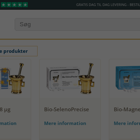
GRATIS DAG TIL DAG LEVERING - BESTIL
le produkter
38 µg
Bio-SelenoPrecise
Bio-Magn
rmation
Mere information
Mere info