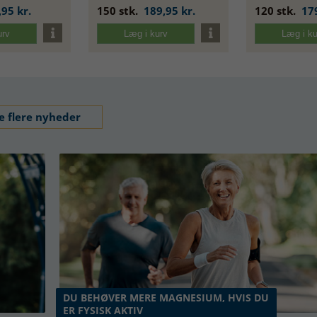
,95 kr.
150 stk.
189,95 kr.
120 stk.
179
urv
Læg i kurv
Læg i ku
e flere nyheder
DU BEHØVER MERE MAGNESIUM, HVIS DU
ER FYSISK AKTIV