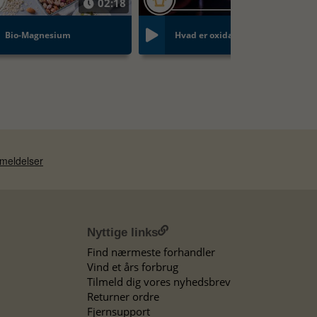
02:18
02:42
Bio-Magnesium
Hvad er oxidativt stress?
Nyttige links
Find nærmeste forhandler
Vind et års forbrug
Tilmeld dig vores nyhedsbrev
Returner ordre
Fjernsupport