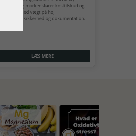
oducerer og markedsfører kosttilskud og
gemidler med vægt på høj
tagelighed, sikkerhed og dokumentation.
LÆS MERE