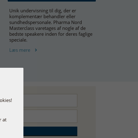
Unik undervisning til dig, der er
komplementær behandler eller
sundhedspersonale. Pharma Nord
Masterclass varetages af nogle af de
bedste speakere inden for deres faglige
speciale.
Læs mere
okies!
r at