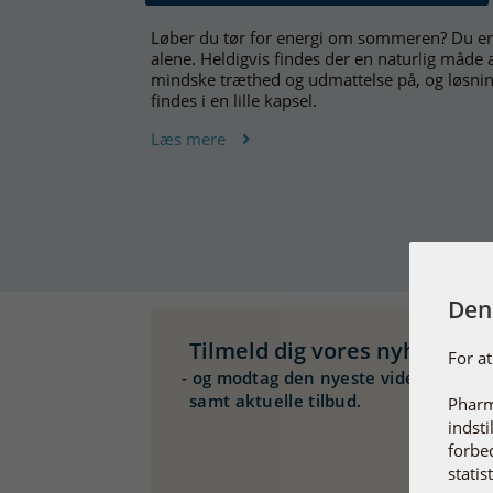
Løber du tør for energi om sommeren? Du er
alene. Heldigvis findes der en naturlig måde 
mindske træthed og udmattelse på, og løsni
findes i en lille kapsel.
Læs mere
Den
Tilmeld dig vores nyhedsbre
For a
-
og modtag den nyeste viden om sun
samt aktuelle tilbud.
Pharm
indsti
forbe
statist