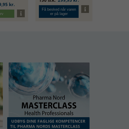
,95 kr.
Få besked når varen
rv
er på lager
UDBYG DINE FAGLIGE KOMPETENCER
TIL PHARMA NORDS MASTERCLASS