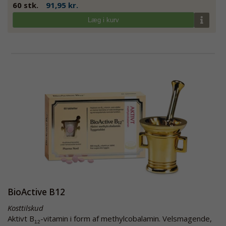
60 stk.
91,95 kr.
Læg i kurv
BioActive B12
Kosttilskud
Aktivt B
-vitamin i form af methylcobalamin. Velsmagende,
12