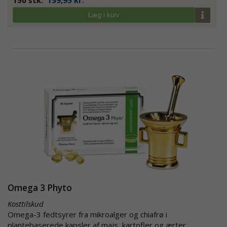
150 stk.
159,95 kr.
Læg i kurv
Omega 3 Phyto
Kosttilskud
Omega-3 fedtsyrer fra mikroalger og chiafrø i
plantebaserede kapsler af majs, kartofler og ærter.