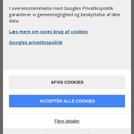
I overensstemmelse med Googles Privatlivspolitik
garanterer vi gennemsigtighed og beskyttelse af dine
data.
Læs mere om vores brug af cookies
Bio-Quinone Aktivt Q10 Gold 100 mg
Googles privatlivspolitik
Kosttilskud
Den originale Q-Symbio Q10, brugt i mere end 180
videnskabelige undersøgelser.
Mere information
AFVIS COOKIES
90 stk.
439,95 kr.
Læg i kurv
ACCEPTÉR ALLE COOKIES
180 stk.
759,95 kr.
Flere detaljer
Læg i kurv