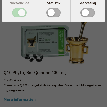
Nødvendige
Statistik
Marketing
Q10 Phyto, Bio-Quinone 100 mg
Kosttilskud
Coenzym Q10 i vegetabilske kapsler. Velegnet til vegetarer
og veganere.
Mere information