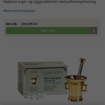
højdosis suge- og tyggetabletter med pebermyntesmag.
Mere information
60 stk.
204,95 kr.
Læg i kurv