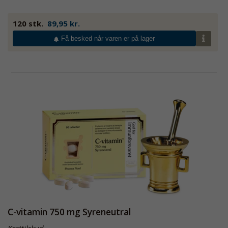
120 stk.
89,95 kr.
Få besked når varen er på lager
C-vitamin 750 mg Syreneutral
Kosttilskud