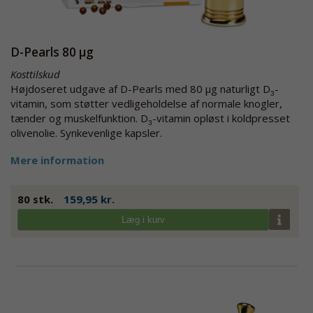
D-Pearls 80 µg
Kosttilskud
Højdoseret udgave af D-Pearls med 80 µg naturligt D
-
3
vitamin, som støtter vedligeholdelse af normale knogler,
tænder og muskelfunktion. D
-vitamin opløst i koldpresset
3
olivenolie. Synkevenlige kapsler.
Mere information
80 stk.
159,95 kr.
Læg i kurv