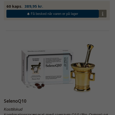
60 kaps.
389,95 kr.
Få besked når varen er på lager
SelenoQ10
Kosttilskud
Kombinationspræparat med coenzym Q10 (Bio-Quinon) og