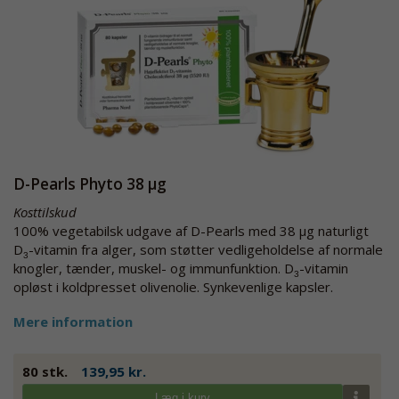
D-Pearls Phyto 38 µg
Kosttilskud
100% vegetabilsk udgave af D-Pearls med 38 µg naturligt
D
-vitamin fra alger, som støtter vedligeholdelse af normale
3
knogler, tænder, muskel- og immunfunktion. D
-vitamin
3
opløst i koldpresset olivenolie. Synkevenlige kapsler.
Mere information
80 stk.
139,95 kr.
Læg i kurv