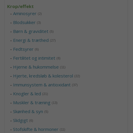
Krop/effekt
-
Aminosyrer
(2)
-
Blodsukker
(3)
-
Børn & graviditet
(5)
-
Energi & træthed
(27)
-
Fedtsyrer
(6)
-
Fertilitet og intimitet
(8)
-
Hjerne & hukommelse
(11)
-
Hjerte, kredsløb & kolesterol
(22)
-
Immunsystem & antioxidant
(37)
-
Knogler & led
(21)
-
Muskler & træning
(13)
-
Skønhed & syn
(5)
-
Slidgigt
(6)
-
Stofskifte & hormoner
(11)