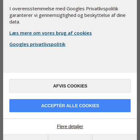
I overensstemmelse med Googles Privatlivspolitik
garanterer vi gennemsigtighed og beskyttelse af dine
data.
Læs mere om vores brug af cookies
Googles privatlivspolitik
Løber du tør for energi om sommeren?
9. juli 2026
Løber du tør for energi om sommeren? Du er ikke alene. Heldigvis
findes der en naturlig måde at mindske træthed og udmattelse
på, og lø...
AFVIS COOKIES
Læs mere
ACCEPTÉR ALLE COOKIES
Flere detaljer