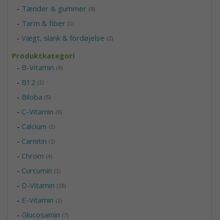
-
Tænder & gummer
(9)
-
Tarm & fiber
(1)
-
Vægt, slank & fordøjelse
(2)
Produktkategori
-
B-Vitamin
(4)
-
B12
(1)
-
Biloba
(5)
-
C-Vitamin
(6)
-
Calcium
(1)
-
Carnitin
(1)
-
Chrom
(4)
-
Curcumin
(1)
-
D-Vitamin
(18)
-
E-Vitamin
(1)
-
Glucosamin
(7)