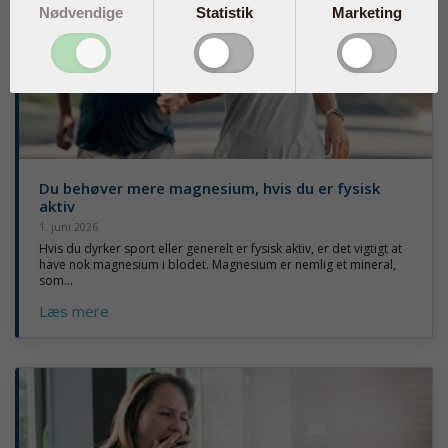
Nødvendige
Statistik
Marketing
Du behøver mere magnesium, hvis du er fysisk
aktiv
1. juni 2026
Hvis du dyrker sport eller generelt er fysisk aktiv, er det vigtigt at
have nok magnesium i blodet. Magnesium er nemlig et mineral,
som...
Læs mere