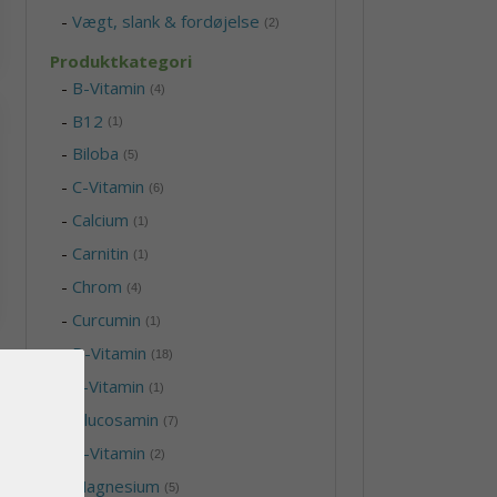
-
Vægt, slank & fordøjelse
(2)
Produktkategori
-
B-Vitamin
(4)
-
B12
(1)
-
Biloba
(5)
-
C-Vitamin
(6)
-
Calcium
(1)
-
Carnitin
(1)
-
Chrom
(4)
-
Curcumin
(1)
-
D-Vitamin
(18)
-
E-Vitamin
(1)
-
Glucosamin
(7)
-
K-Vitamin
(2)
-
Magnesium
(5)