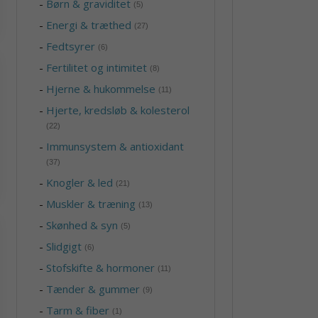
-
Børn & graviditet
(5)
-
Energi & træthed
(27)
-
Fedtsyrer
(6)
-
Fertilitet og intimitet
(8)
-
Hjerne & hukommelse
(11)
-
Hjerte, kredsløb & kolesterol
(22)
-
Immunsystem & antioxidant
(37)
-
Knogler & led
(21)
-
Muskler & træning
(13)
-
Skønhed & syn
(5)
-
Slidgigt
(6)
-
Stofskifte & hormoner
(11)
-
Tænder & gummer
(9)
-
Tarm & fiber
(1)