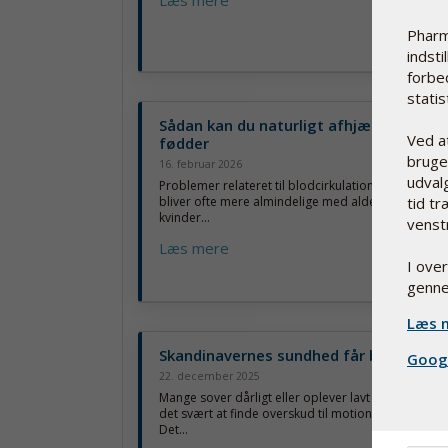
Pharm
indsti
forbe
statist
Sådan kan du naturligt afhjælpe kolde
Ved a
fødder
bruge 
16. februar 2026
udvalg
Problemer relateret til blodcirkulation er langt fra
tid tr
bliver ofte mere almindelige med alderen og ses 
kvinder...
venst
Læs mere
I ove
genne
Læs m
Skandinavernes sundhed får bundkarak
Googl
22. december 2025
Mange sover dårligt eller oplever lavt energiniveau
det svært at finde overskud til motion eller daglige 
Det...