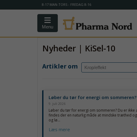
8-17 MAN-TORS - FREDAG 8-16
Menu
Nyheder | KiSel-10
Artikler om
Løber du tør for energi om sommeren?
9. juli 2026
Løber du tør for energi om sommeren? Du er ikke a
findes der en naturlig måde at mindske træthed og
og lø...
Læs mere