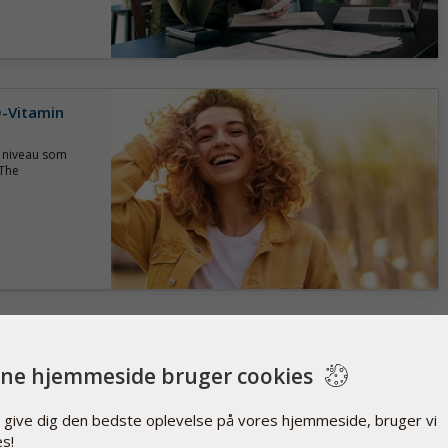
D-Vitamin
n niveau som
 The
trådene
ne hjemmeside bruger cookies
råd. Det
de forskellige
t give dig den bedste oplevelse på vores hjemmeside, bruger vi
es!