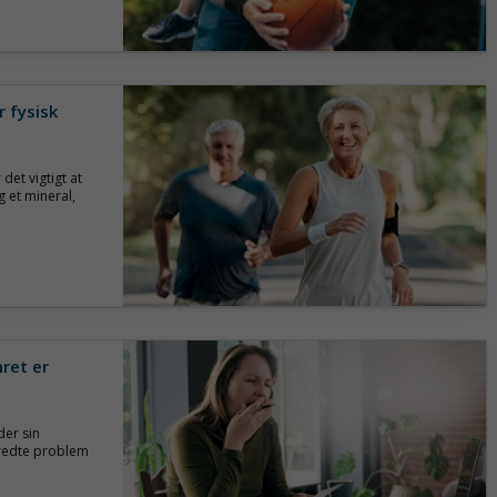
 fysisk
 det vigtigt at
 et mineral,
ret er
der sin
redte problem