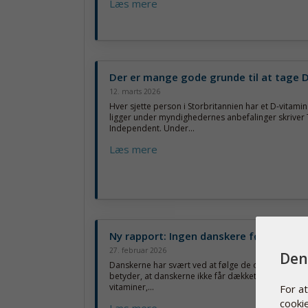
Læs mere
Der er mange gode grunde til at tage 
12. marts 2026
Hver sjette person i Storbritannien har et D-vitami
ligger under myndighedernes anbefalinger skriver
Independent. Under...
Læs mere
Ny rapport: Ingen danskere følger kos
27. februar 2026
Den
Danskerne har svært ved at følge de officielle kost
betyder, at danskerne ikke får dækket behovet for 
vitaminer,...
For a
cooki
Læs mere