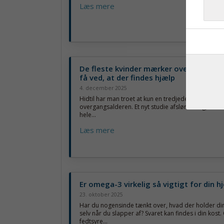
Læs mere
De fleste kvinder mærker overgangsal
få ved, at der findes hjælp
4. december 2025
Hidtil har man troet at kun en tredjedel af kvinder 
overgangsalderen. Et nyt studie afslører dog, at de
hele...
Læs mere
Er omega-3 virkelig så vigtigt for din h
23. oktober 2025
Har du nogensinde tænkt over, hvad der holder din
selv når du slapper af? Svaret kan findes i din kos
fedtsyre...