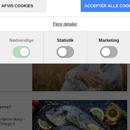
AFVIS COOKIES
ACCEPTÉR ALLE COO
Flere detaljer
deren - men
Nødvendige
Statistik
Marketing
er generet af
r er tale om
jerne?
 hjerne skarp –
t. Omega-3