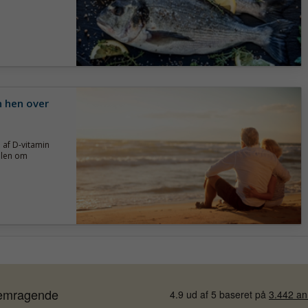
n hen over
 af D-vitamin
mlen om