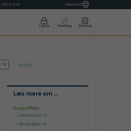
 INDEN 12:00
Vælg land
Log ind
PointShop
Webshop
Nulstil
Læs mere om
...
Krop/effekt
-
Aminosyrer
(2)
-
Blodsukker
(3)