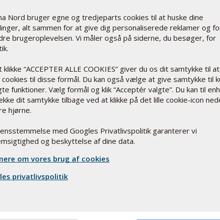
a Nord bruger egne og tredjeparts cookies til at huske dine
llinger, alt sammen for at give dig personaliserede reklamer og fo
dre brugeroplevelsen. Vi måler også på siderne, du besøger, for
ik.
 hænder og
t klikke “ACCEPTER ALLE COOKIES” giver du os dit samtykke til at
cookies til disse formål. Du kan også vælge at give samtykke til 
te funktioner. Vælg formål og klik “Acceptér valgte”. Du kan til en
 sjældne. De
ække dit samtykke tilbage ved at klikke på det lille cookie-icon ned
hyppigere hos
re hjørne.
rensstemmelse med Googles Privatlivspolitik garanterer vi
msigtighed og beskyttelse af dine data.
ere om vores brug af cookies
ter
es privatlivspolitik
. Det kan gøre
aktiviteter.