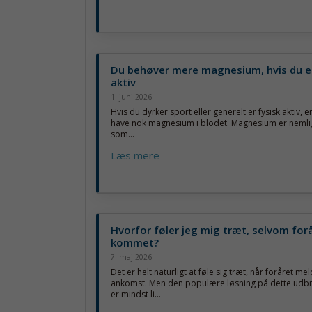
Du behøver mere magnesium, hvis du er
aktiv
1. juni 2026
Hvis du dyrker sport eller generelt er fysisk aktiv, er
have nok magnesium i blodet. Magnesium er nemlig
som...
Læs mere
Hvorfor føler jeg mig træt, selvom forå
kommet?
7. maj 2026
Det er helt naturligt at føle sig træt, når foråret mel
ankomst. Men den populære løsning på dette udb
er mindst li...