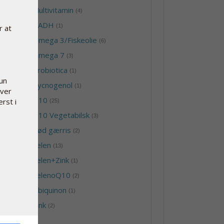
-
Multivitamin
(4)
-
NADH
(1)
r at
-
Omega 3/Fiskeolie
(6)
-
Omega 7
(3)
-
Probiotica
(1)
kun
-
Pycnogenol
(1)
hver
-
Q10
erst i
(25)
-
Q10 Vegetabilsk
(3)
-
Rød gærris
(2)
-
Selen
(13)
-
Selen+Zink
(1)
-
SelenoQ10
(2)
-
Ubiquinon
(1)
-
Zink
(2)