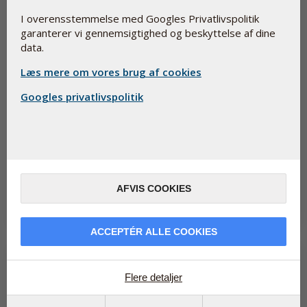
I overensstemmelse med Googles Privatlivspolitik
garanterer vi gennemsigtighed og beskyttelse af dine
data.
Læs mere om vores brug af cookies
Googles privatlivspolitik
Løber du tør for energi om sommeren?
9. juli 2026
Løber du tør for energi om sommeren? Du er ikke alene. Heldigvis
findes der en naturlig måde at mindske træthed og udmattelse
på, og lø...
AFVIS COOKIES
Læs mere
ACCEPTÉR ALLE COOKIES
Flere detaljer