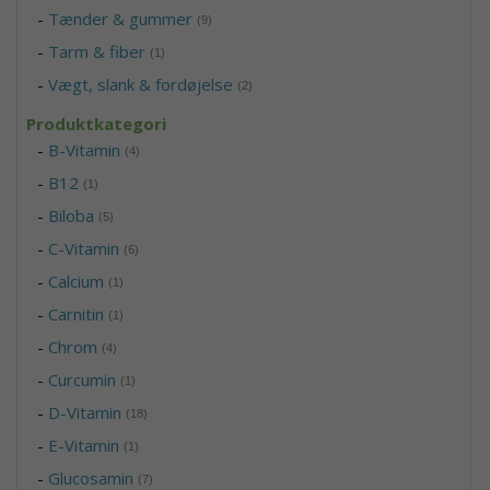
-
Tænder & gummer
(9)
-
Tarm & fiber
(1)
-
Vægt, slank & fordøjelse
(2)
Produktkategori
-
B-Vitamin
(4)
-
B12
(1)
-
Biloba
(5)
-
C-Vitamin
(6)
-
Calcium
(1)
-
Carnitin
(1)
-
Chrom
(4)
-
Curcumin
(1)
-
D-Vitamin
(18)
-
E-Vitamin
(1)
-
Glucosamin
(7)