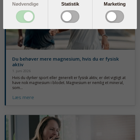
Nødvendige
Statistik
Marketing
Du behøver mere magnesium, hvis du er fysisk
aktiv
1. juni 2026
Hvis du dyrker sport eller generelt er fysisk aktiv, er det vigtigt at
have nok magnesium i blodet. Magnesium er nemlig et mineral,
som...
Læs mere