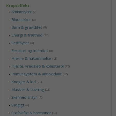
Krop/effekt
-
Aminosyrer
(2)
-
Blodsukker
(3)
-
Børn & graviditet
(5)
-
Energi & træthed
(27)
-
Fedtsyrer
(6)
-
Fertilitet og intimitet
(8)
-
Hjerne & hukommelse
(11)
-
Hjerte, kredsløb & kolesterol
(22)
-
Immunsystem & antioxidant
(37)
-
Knogler & led
(21)
-
Muskler & træning
(13)
-
Skønhed & syn
(5)
-
Slidgigt
(6)
-
Stofskifte & hormoner
(11)