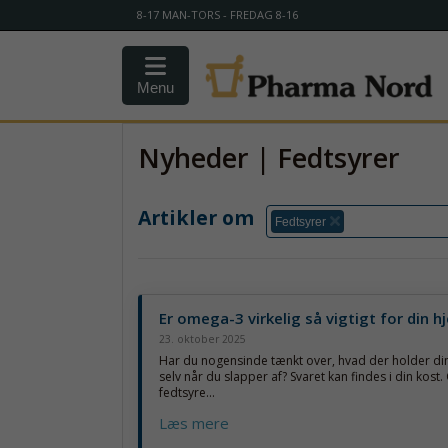
8-17 MAN-TORS - FREDAG 8-16
Menu
Nyheder | Fedtsyrer
Artikler om
Fedtsyrer
Er omega-3 virkelig så vigtigt for din h
23. oktober 2025
Har du nogensinde tænkt over, hvad der holder din
selv når du slapper af? Svaret kan findes i din kos
fedtsyre...
Læs mere