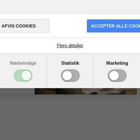
AFVIS COOKIES
ACCEPTÉR ALLE COO
om
Flere detaljer
s
Nødvendige
Statistik
Marketing
ling, men