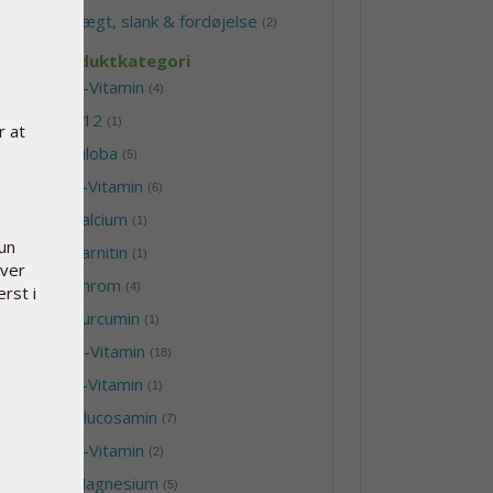
-
Vægt, slank & fordøjelse
(2)
Produktkategori
-
B-Vitamin
(4)
-
B12
(1)
r at
-
Biloba
(5)
-
C-Vitamin
(6)
-
Calcium
(1)
kun
-
Carnitin
(1)
hver
-
Chrom
(4)
erst i
-
Curcumin
(1)
-
D-Vitamin
(18)
-
E-Vitamin
(1)
-
Glucosamin
(7)
-
K-Vitamin
(2)
-
Magnesium
(5)