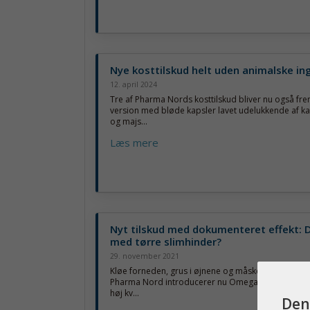
Nye kosttilskud helt uden animalske in
12. april 2024
Tre af Pharma Nords kosttilskud bliver nu også frems
version med bløde kapsler lavet udelukkende af kar
og majs...
Læs mere
Nyt tilskud med dokumenteret effekt: 
med tørre slimhinder?
29. november 2021
Kløe forneden, grus i øjnene og måske udfordringer
Pharma Nord introducerer nu Omega 7 med havtorn
høj kv...
Den