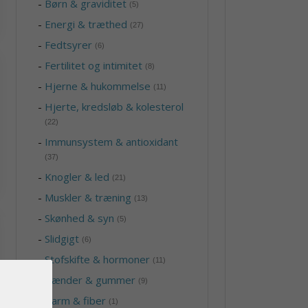
-
Børn & graviditet
(5)
-
Energi & træthed
(27)
-
Fedtsyrer
(6)
-
Fertilitet og intimitet
(8)
-
Hjerne & hukommelse
(11)
-
Hjerte, kredsløb & kolesterol
(22)
-
Immunsystem & antioxidant
(37)
-
Knogler & led
(21)
-
Muskler & træning
(13)
-
Skønhed & syn
(5)
-
Slidgigt
(6)
-
Stofskifte & hormoner
(11)
-
Tænder & gummer
(9)
-
Tarm & fiber
(1)