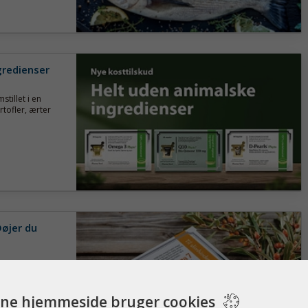
gredienser
tillet i en
tofler, ærter
Døjer du
 i fordøjelsen?
olie-ekstrakt i
ne hjemmeside bruger cookies