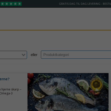
GRATIS DAG TIL DAG LEVERING - BESTIL
eller
jerne?
 hjerne skarp –
t. Omega-3