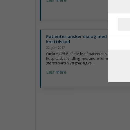
Læs mere
Patienter ønsker dialog med lægerne 
kosttilskud
22. juni 2017
Omkring 25% af alle kræftpatienter supplerer dere
hospitalsbehandling med andre former for behand
størsteparten vægrer sig ve...
Læs mere