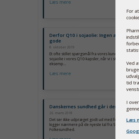
Læs mere
For a
cooki
Pharm
Derfor Q10 i sojaolie: Ingen andre olier
indsti
gode
forbe
8. oktober 2019
statist
Et ofte stillet spørgsmål fra vores kunder er, hvorf
sojaolie i vores Q10-kapsler, når vi i stedet kunne 
Ved a
eksemp...
bruge 
Læs mere
udvalg
tid tr
venst
I ove
Danskernes sundhed går i den forkerte
genne
26. marts 2018
Læs m
Det ser ikke udpræget godt ud med folkesundhede
kigger nærmere på de nyeste tal fra Statens Institut
Folkesundhed.
Googl