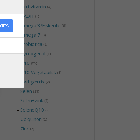
-
Multivitamin
(4)
-
NADH
(1)
-
Omega 3/Fiskeolie
KIES
(6)
-
Omega 7
(3)
-
Probiotica
(1)
-
Pycnogenol
(1)
-
Q10
(25)
-
Q10 Vegetabilsk
(3)
-
Rød gærris
(2)
-
Selen
(13)
-
Selen+Zink
(1)
-
SelenoQ10
(2)
-
Ubiquinon
(1)
-
Zink
(2)