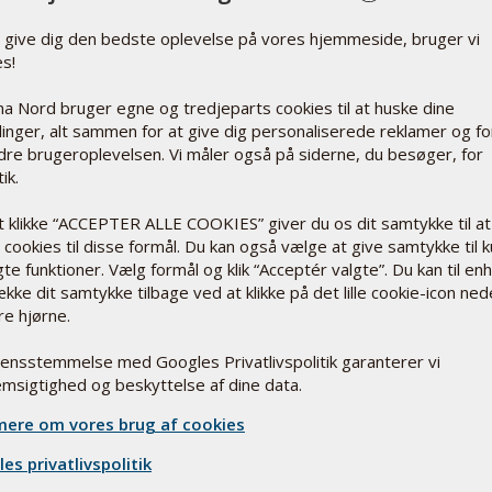
t give dig den bedste oplevelse på vores hjemmeside, bruger vi
es!
a Nord bruger egne og tredjeparts cookies til at huske dine
 var nær så
llinger, alt sammen for at give dig personaliserede reklamer og fo
dre brugeroplevelsen. Vi måler også på siderne, du besøger, for
ik.
or vi anvender
vælge for
t klikke “ACCEPTER ALLE COOKIES” giver du os dit samtykke til at
cookies til disse formål. Du kan også vælge at give samtykke til 
te funktioner. Vælg formål og klik “Acceptér valgte”. Du kan til en
ække dit samtykke tilbage ved at klikke på det lille cookie-icon ned
re hjørne.
rensstemmelse med Googles Privatlivspolitik garanterer vi
 retning
msigtighed og beskyttelse af dine data.
ere om vores brug af cookies
n, hvis man
 for
es privatlivspolitik