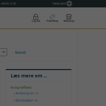
 INDEN 12:00
Vælg land
Log ind
PointShop
Webshop
Nulstil
Læs mere om
...
Krop/effekt
-
Aminosyrer
(2)
-
Blodsukker
(3)