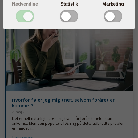
Nødvendige
Statistik
Marketing
Hvorfor føler jeg mig træt, selvom foråret er
kommet?
7. maj 2026
Det er helt naturligt at føle sig træt, når foråret melder sin
ankomst. Men den populære løsning på dette udbredte problem
er mindst li...
Læs mere