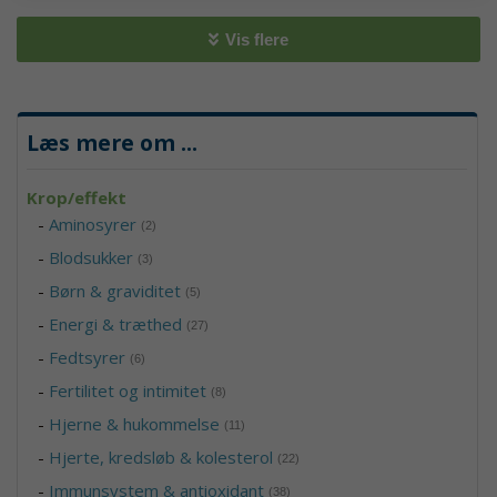
Vis flere
Læs mere om
...
Krop/effekt
-
Aminosyrer
(2)
-
Blodsukker
(3)
-
Børn & graviditet
(5)
-
Energi & træthed
(27)
-
Fedtsyrer
(6)
-
Fertilitet og intimitet
(8)
-
Hjerne & hukommelse
(11)
-
Hjerte, kredsløb & kolesterol
(22)
-
Immunsystem & antioxidant
(38)