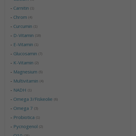
-
Carnitin
(1)
-
Chrom
(4)
-
Curcumin
(1)
-
D-Vitamin
(18)
-
E-Vitamin
(1)
-
Glucosamin
(7)
-
K-Vitamin
(2)
-
Magnesium
(5)
-
Multivitamin
(4)
-
NADH
(1)
-
Omega 3/Fiskeolie
(6)
-
Omega 7
(3)
-
Probiotica
(1)
-
Pycnogenol
(2)
-
Q10
(25)