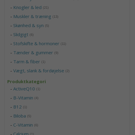
-
Knogler & led
(21)
-
Muskler & træning
(13)
-
Skønhed & syn
(5)
-
Slidgigt
(6)
-
Stofskifte & hormoner
(11)
-
Tænder & gummer
(9)
-
Tarm & fiber
(1)
-
Vægt, slank & fordøjelse
(2)
Produktkategori
-
ActiveQ10
(1)
-
B-Vitamin
(4)
-
B12
(1)
-
Biloba
(5)
-
C-Vitamin
(6)
-
Calcium
(1)