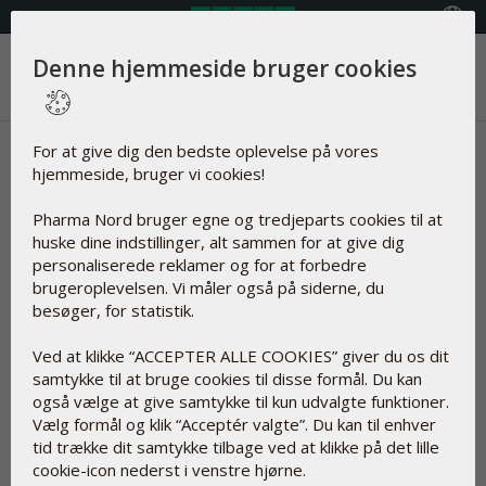
Vælg land
Denne hjemmeside bruger cookies
Menu
Nyheder | Immunsystem &
For at give dig den bedste oplevelse på vores
hjemmeside, bruger vi cookies!
antioxidant
Pharma Nord bruger egne og tredjeparts cookies til at
huske dine indstillinger, alt sammen for at give dig
Artikler om
personaliserede reklamer og for at forbedre
brugeroplevelsen. Vi måler også på siderne, du
Immunsystem &
besøger, for statistik.
antioxidant
Ved at klikke “ACCEPTER ALLE COOKIES” giver du os dit
samtykke til at bruge cookies til disse formål. Du kan
også vælge at give samtykke til kun udvalgte funktioner.
Nulstil
Vælg formål og klik “Acceptér valgte”. Du kan til enhver
tid trække dit samtykke tilbage ved at klikke på det lille
cookie-icon nederst i venstre hjørne.