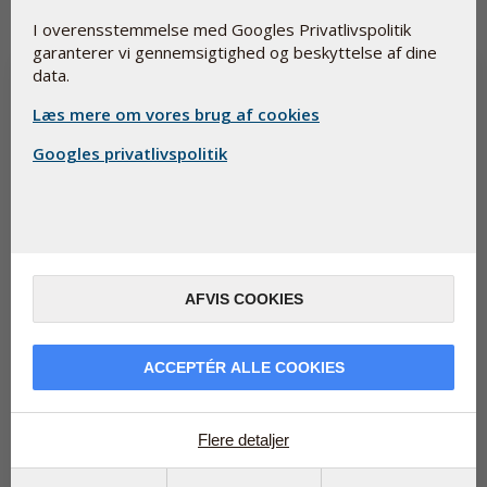
I overensstemmelse med Googles Privatlivspolitik
garanterer vi gennemsigtighed og beskyttelse af dine
data.
Læs mere om vores brug af cookies
Googles privatlivspolitik
AFVIS COOKIES
Løber du tør for energi om sommeren?
ACCEPTÉR ALLE COOKIES
9. juli 2026
Løber du tør for energi om sommeren? Du er ikke alene. Heldigvis
findes der en naturlig måde at mindske træthed og udmattelse
på, og lø...
Flere detaljer
Læs mere