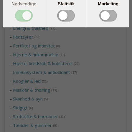
-
Aminosyrer
(2)
Nødvendige
Statistik
Marketing
-
Blodsukker
(3)
-
Børn & graviditet
(5)
-
Energi & træthed
(27)
-
Fedtsyrer
(6)
-
Fertilitet og intimitet
(8)
-
Hjerne & hukommelse
(11)
-
Hjerte, kredsløb & kolesterol
(22)
-
Immunsystem & antioxidant
(37)
-
Knogler & led
(21)
-
Muskler & træning
(13)
-
Skønhed & syn
(5)
-
Slidgigt
(6)
-
Stofskifte & hormoner
(11)
-
Tænder & gummer
(9)