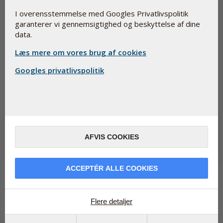
I overensstemmelse med Googles Privatlivspolitik
garanterer vi gennemsigtighed og beskyttelse af dine
data.
Læs mere om vores brug af cookies
Googles privatlivspolitik
Curcumin til vedligeholdelse af fleksible led
21. august 2019
Nyt letoptageligt curcumin-præparat fra Pharma Nord med det
patenterede ekstrakt af gurkemejerod, Longvida, som har været
afprøvet i fl...
AFVIS COOKIES
Læs mere
ACCEPTÉR ALLE COOKIES
Læs mere om
...
Flere detaljer
Krop/effekt