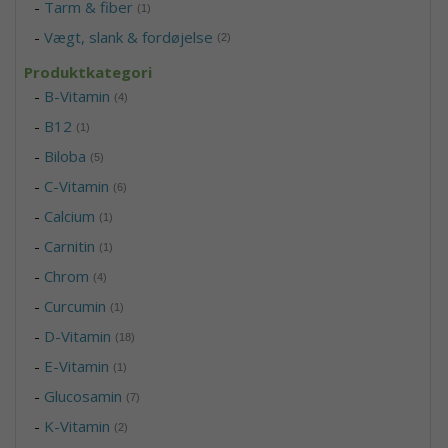
-
Tarm & fiber
(1)
-
Vægt, slank & fordøjelse
(2)
Produktkategori
-
B-Vitamin
(4)
-
B12
(1)
-
Biloba
(5)
-
C-Vitamin
(6)
-
Calcium
(1)
-
Carnitin
(1)
-
Chrom
(4)
-
Curcumin
(1)
-
D-Vitamin
(18)
-
E-Vitamin
(1)
-
Glucosamin
(7)
-
K-Vitamin
(2)