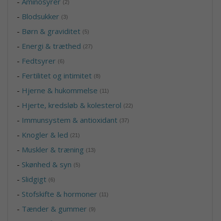
-
Aminosyrer
(2)
-
Blodsukker
(3)
-
Børn & graviditet
(5)
-
Energi & træthed
(27)
-
Fedtsyrer
(6)
-
Fertilitet og intimitet
(8)
-
Hjerne & hukommelse
(11)
-
Hjerte, kredsløb & kolesterol
(22)
-
Immunsystem & antioxidant
(37)
-
Knogler & led
(21)
-
Muskler & træning
(13)
-
Skønhed & syn
(5)
-
Slidgigt
(6)
-
Stofskifte & hormoner
(11)
-
Tænder & gummer
(9)