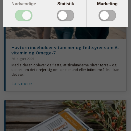
Nødvendige
Statistik
Marketing
Havtorn indeholder vitaminer og fedtsyrer som A-
vitamin og Omega-7
26. august 2025
Med alderen oplever de fleste, at slimhinderne bliver tørre – og
uanset om det drejer sig om øjne, mund eller intimområdet – kan
det væ...
Læs mere