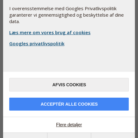
I overensstemmelse med Googles Privatlivspolitik
garanterer vi gennemsigtighed og beskyttelse af dine
data.
Læs mere om vores brug af cookies
Googles privatlivspolitik
De fleste kvinder mærker overgangsalderen - men
få ved, at der findes hjælp
4. december 2025
Hidtil har man troet at kun en tredjedel af kvinder er generet af
overgangsalderen. Et nyt studie afslører dog, at der er tale om
AFVIS COOKIES
hele...
Læs mere
ACCEPTÉR ALLE COOKIES
Flere detaljer