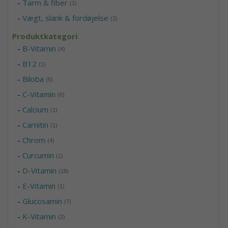
-
Tarm & fiber
(1)
-
Vægt, slank & fordøjelse
(2)
Produktkategori
-
B-Vitamin
(4)
-
B12
(1)
-
Biloba
(5)
-
C-Vitamin
(6)
-
Calcium
(1)
-
Carnitin
(1)
-
Chrom
(4)
-
Curcumin
(1)
-
D-Vitamin
(18)
-
E-Vitamin
(1)
-
Glucosamin
(7)
-
K-Vitamin
(2)