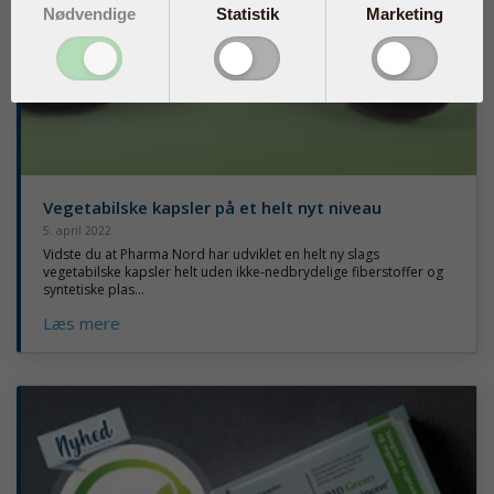
Nødvendige
Statistik
Marketing
Vegetabilske kapsler på et helt nyt niveau
5. april 2022
Vidste du at Pharma Nord har udviklet en helt ny slags
vegetabilske kapsler helt uden ikke-nedbrydelige fiberstoffer og
syntetiske plas...
Læs mere