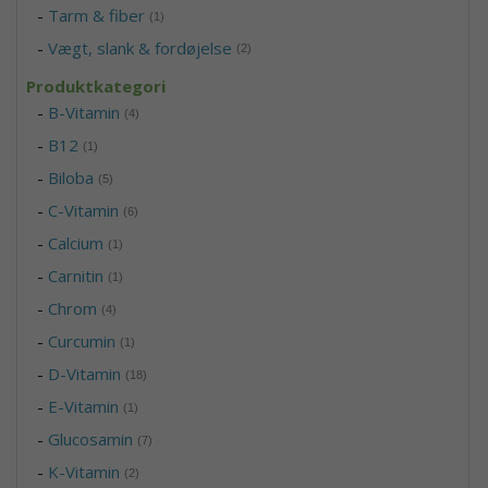
-
Tarm & fiber
(1)
-
Vægt, slank & fordøjelse
(2)
Produktkategori
-
B-Vitamin
(4)
-
B12
(1)
-
Biloba
(5)
-
C-Vitamin
(6)
-
Calcium
(1)
-
Carnitin
(1)
-
Chrom
(4)
-
Curcumin
(1)
-
D-Vitamin
(18)
-
E-Vitamin
(1)
-
Glucosamin
(7)
-
K-Vitamin
(2)