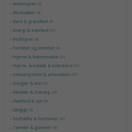
-
Aminosyrer
(2)
-
Blodsukker
(3)
-
Børn & graviditet
(5)
-
Energi & træthed
(27)
-
Fedtsyrer
(6)
-
Fertilitet og intimitet
(8)
-
Hjerne & hukommelse
(11)
-
Hjerte, kredsløb & kolesterol
(22)
-
Immunsystem & antioxidant
(37)
-
Knogler & led
(21)
-
Muskler & træning
(13)
-
Skønhed & syn
(5)
-
Slidgigt
(6)
-
Stofskifte & hormoner
(11)
-
Tænder & gummer
(9)