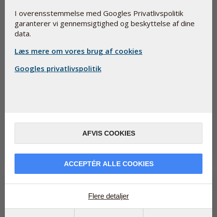
I overensstemmelse med Googles Privatlivspolitik
garanterer vi gennemsigtighed og beskyttelse af dine
data.
Læs mere om vores brug af cookies
Googles privatlivspolitik
Nye kosttilskud helt uden animalske ingredienser
12. april 2024
Tre af Pharma Nords kosttilskud bliver nu også fremstillet i en
version med bløde kapsler lavet udelukkende af kartofler, ærter
og majs...
AFVIS COOKIES
Læs mere
ACCEPTÉR ALLE COOKIES
Flere detaljer