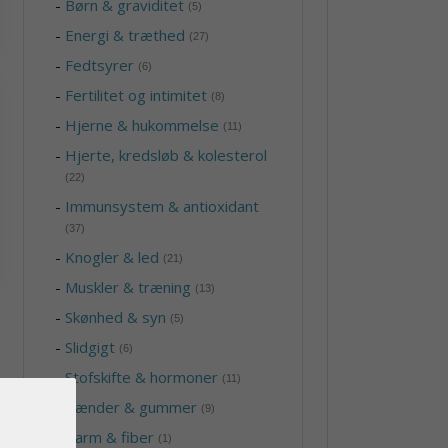
-
Børn & graviditet
(5)
-
Energi & træthed
(27)
-
Fedtsyrer
(6)
-
Fertilitet og intimitet
(8)
-
Hjerne & hukommelse
(11)
-
Hjerte, kredsløb & kolesterol
(22)
-
Immunsystem & antioxidant
(37)
-
Knogler & led
(21)
-
Muskler & træning
(13)
-
Skønhed & syn
(5)
-
Slidgigt
(6)
-
Stofskifte & hormoner
(11)
-
Tænder & gummer
(9)
-
Tarm & fiber
(1)