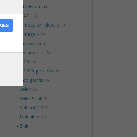
-
Multivitamin
(4)
-
NADH
(1)
-
Omega 3/Fiskeolie
KIES
(6)
-
Omega 7
(3)
-
Probiotica
(1)
-
Pycnogenol
(1)
-
Q10
(25)
-
Q10 Vegetabilsk
(3)
-
Rød gærris
(2)
-
Selen
(13)
-
Selen+Zink
(1)
-
SelenoQ10
(2)
-
Ubiquinon
(1)
-
Zink
(2)