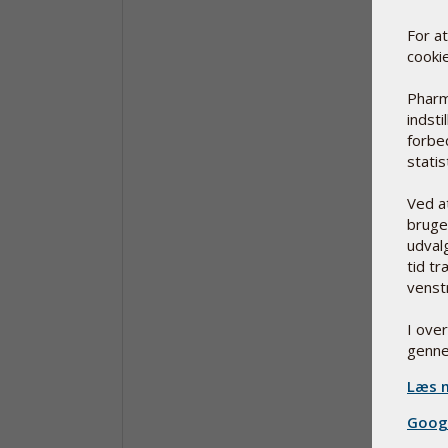
For a
cooki
Pharm
indsti
forbe
statist
Ved a
bruge 
udvalg
tid tr
venst
I ove
genne
Læs m
Googl