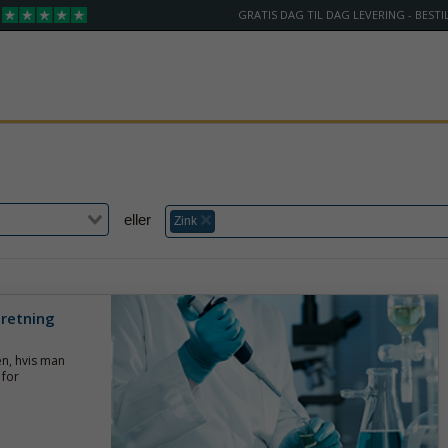
GRATIS DAG TIL DAG LEVERING - BESTIL
eller
Zink
 retning
n, hvis man
 for