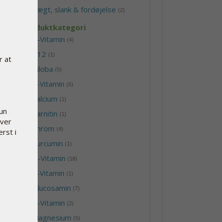
-
Vægt, slank & fordøjelse
(2)
Produktkategori
-
B-Vitamin
(4)
-
B12
(1)
r at
-
Biloba
(5)
-
C-Vitamin
(6)
-
Calcium
(1)
kun
-
Carnitin
(1)
hver
-
Chrom
(4)
erst i
-
Curcumin
(1)
-
D-Vitamin
(18)
-
E-Vitamin
(1)
-
Glucosamin
(7)
-
K-Vitamin
(2)
-
Magnesium
(5)