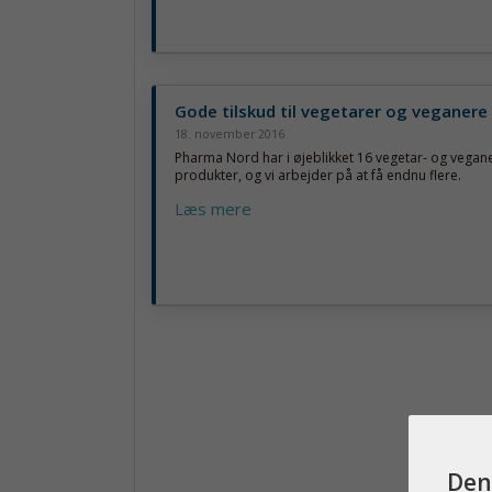
Gode tilskud til vegetarer og veganere
18. november 2016
Pharma Nord har i øjeblikket 16 vegetar- og vegan
produkter, og vi arbejder på at få endnu flere.
Læs mere
Den