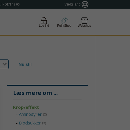
 INDEN 12:00
Vælg land
Log ind
PointShop
Webshop
Nulstil
Læs mere om
...
Krop/effekt
-
Aminosyrer
(2)
-
Blodsukker
(3)