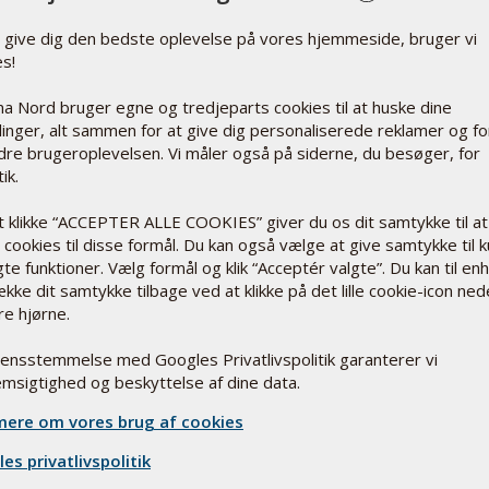
t give dig den bedste oplevelse på vores hjemmeside, bruger vi
es!
a Nord bruger egne og tredjeparts cookies til at huske dine
llinger, alt sammen for at give dig personaliserede reklamer og fo
dre brugeroplevelsen. Vi måler også på siderne, du besøger, for
ik.
t klikke “ACCEPTER ALLE COOKIES” giver du os dit samtykke til at
cookies til disse formål. Du kan også vælge at give samtykke til 
te funktioner. Vælg formål og klik “Acceptér valgte”. Du kan til en
ække dit samtykke tilbage ved at klikke på det lille cookie-icon ned
re hjørne.
rensstemmelse med Googles Privatlivspolitik garanterer vi
msigtighed og beskyttelse af dine data.
ere om vores brug af cookies
es privatlivspolitik