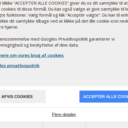
Siden blev ikke fundet
t klikke “ACCEPTER ALLE COOKIES” giver du os dit samtykke til at
cookies til disse formål. Du kan også vælge at give samtykke til 
Prøv fra
Forsiden
te funktioner. Vælg formål og klik “Acceptér valgte”. Du kan til en
ække dit samtykke tilbage ved at klikke på det lille cookie-icon ned
re hjørne.
rensstemmelse med Googles Privatlivspolitik garanterer vi
msigtighed og beskyttelse af dine data.
ere om vores brug af cookies
es privatlivspolitik
Åbningstider
Mandag - Torsdag: 8.00 - 17.00
lskud
Fredag: 8.00 - 16.00
AFVIS COOKIES
ACCEPTÉR ALLE COO
(+45) 7585 7400
Flere detaljer
infodk@pharmanord.com