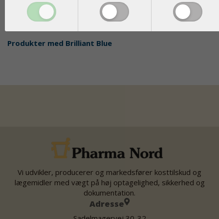
Share
tweet
Produkter med
Brilliant Blue
Vi udvikler, producerer og markedsfører kosttilskud og
lægemidler med vægt på høj optagelighed, sikkerhed og
dokumentation.
Adresse
Sadelmagervej 30-32