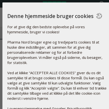
Vælg land
Denne hjemmeside bruger cookies
Menu
For at give dig den bedste oplevelse på vores
hjemmeside, bruger vi cookies!
Pharma Nord bruger egne og tredjeparts cookies til at
Brilliant Blue | Syntetisk blåt fa
huske dine indstillinger, alt sammen for at give dig
personaliserede reklamer og for at forbedre
brugeroplevelsen. Vi måler også på siderne, du besøger,
for statistik.
Ved at klikke “ACCEPTER ALLE COOKIES” giver du os dit
samtykke til at bruge cookies til disse formål. Du kan også
vælge at give samtykke til kun udvalgte funktioner. Vælg
formål og klik “Acceptér valgte”. Du kan til enhver tid trække
dit samtykke tilbage ved at klikke på det lille cookie-icon
nederst i venstre hjørne.
I overensstemmelse med Googles Privatlivspolitik