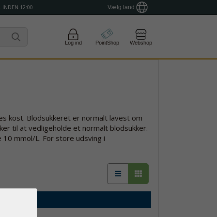
 INDEN 12:00
Vælg land
Log ind
PointShop
Webshop
res kost. Blodsukkeret er normalt lavest om
er til at vedligeholde et normalt blodsukker.
 10 mmol/L. For store udsving i