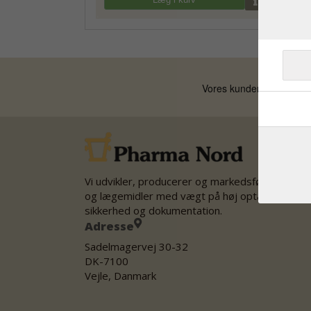
Vi udvikler, producerer og markedsfører kostti
og lægemidler med vægt på høj optagelighed,
sikkerhed og dokumentation.
Adresse
Sadelmagervej 30-32
DK-7100
Vejle, Danmark