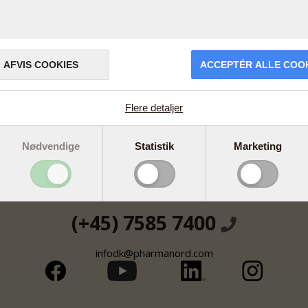
AFVIS COOKIES
ACCEPTÉR ALLE COO
Flere detaljer
Nødvendige
Statistik
Marketing
Åbningstider
Mandag - Torsdag: 8.00 - 17.00
lskud
Fredag: 8.00 - 16.00
(+45) 7585 7400
infodk@pharmanord.com