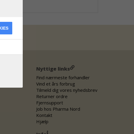
KIES
Nyttige links
Find nærmeste forhandler
Vind et års forbrug
Tilmeld dig vores nyhedsbrev
Returner ordre
Fjernsupport
Job hos Pharma Nord
Kontakt
Hjælp