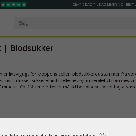
GRATIS DAG TIL DAG LEVERING - BESTIL
t | Blodsukker
m er livsvigtigt for kroppens celler. Blodsukkeret stammer fra vo
insulin lukker sukkeret ind i cellerne, og mineralet chrom medvirk
 mmol/L. Ca. 1½ time efter et måltid bør blodsukkeret højst være