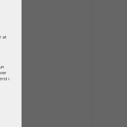
r at
kun
hver
erst i