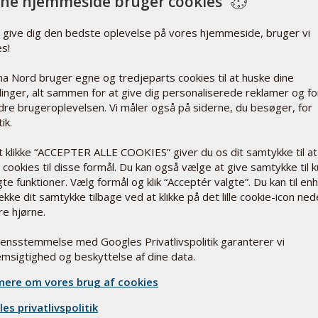
ne hjemmeside bruger cookies
t give dig den bedste oplevelse på vores hjemmeside, bruger vi
es!
a Nord bruger egne og tredjeparts cookies til at huske dine
llinger, alt sammen for at give dig personaliserede reklamer og fo
dre brugeroplevelsen. Vi måler også på siderne, du besøger, for
ik.
ltivitamin Pharma Nord
t klikke “ACCEPTER ALLE COOKIES” giver du os dit samtykke til at
ttilskud
cookies til disse formål. Du kan også vælge at give samtykke til 
højtoptagelige vitaminer og
te funktioner. Vælg formål og klik “Acceptér valgte”. Du kan til en
eraler, blandt andet de
ække dit samtykke tilbage ved at klikke på det lille cookie-icon ned
kke mineralforbindelser
re hjørne.
enoPrecise og
omoPrecise - indeholder
rensstemmelse med Googles Privatlivspolitik garanterer vi
e jern.
msigtighed og beskyttelse af dine data.
re information
ere om vores brug af cookies
 stk.
274,95 kr.
es privatlivspolitik
Læg i kurv