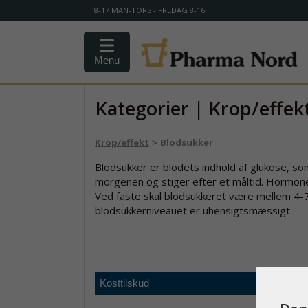
8-17 MAN-TORS - FREDAG 8-16
Menu
Kategorier | Krop/effek
Krop/effekt
Blodsukker
>
Blodsukker er blodets indhold af glukose, so
morgenen og stiger efter et måltid. Hormonet 
Ved faste skal blodsukkeret være mellem 4-7
blodsukkerniveauet er uhensigtsmæssigt.
Kosttilskud