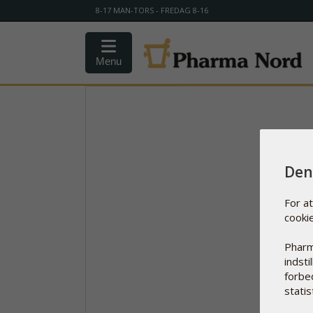
8-17 MAN-TORS - FREDAG 8-16
Menu
Den
For a
cooki
Pharm
indsti
forbe
statist