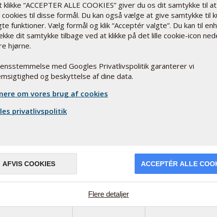
Siden blev ikke fundet
t klikke “ACCEPTER ALLE COOKIES” giver du os dit samtykke til at
cookies til disse formål. Du kan også vælge at give samtykke til 
Prøv fra
Forsiden
te funktioner. Vælg formål og klik “Acceptér valgte”. Du kan til en
ække dit samtykke tilbage ved at klikke på det lille cookie-icon ned
re hjørne.
rensstemmelse med Googles Privatlivspolitik garanterer vi
msigtighed og beskyttelse af dine data.
ere om vores brug af cookies
es privatlivspolitik
Åbningstider
Mandag - Torsdag: 8.00 - 17.00
lskud
Fredag: 8.00 - 16.00
AFVIS COOKIES
ACCEPTÉR ALLE COO
(+45) 7585 7400
Flere detaljer
infodk@pharmanord.com