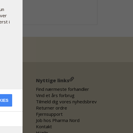
kun
hver
erst i
Nyttige links
Find nærmeste forhandler
Vind et års forbrug
KIES
Tilmeld dig vores nyhedsbrev
Returner ordre
Fjernsupport
Job hos Pharma Nord
Kontakt
Hjælp