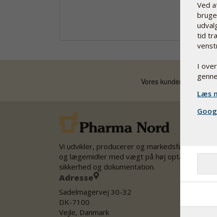
Ved a
bruge 
udvalg
tid tr
venst
I ove
genne
Læs m
Googl
Vi udvikler, producerer og markedsfører kostti
og lægemidler med vægt på høj optagelighed,
sikkerhed og dokumentation.
Adresse
Sadelmagervej 30-32
DK-7100
Vejle, Danmark