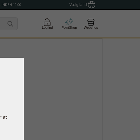
 INDEN 12:00
Vælg land
Log ind
PointShop
Webshop
r at