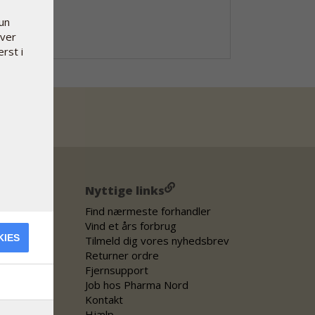
kun
hver
erst i
Nyttige links
Find nærmeste forhandler
Vind et års forbrug
KIES
Tilmeld dig vores nyhedsbrev
Returner ordre
Fjernsupport
Job hos Pharma Nord
Kontakt
Hjælp