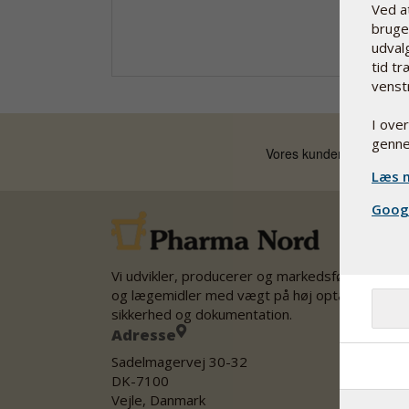
Ved a
bruge 
udvalg
tid tr
venst
I ove
genne
Læs m
Googl
Vi udvikler, producerer og markedsfører kostti
og lægemidler med vægt på høj optagelighed,
sikkerhed og dokumentation.
Adresse
Sadelmagervej 30-32
DK-7100
Vejle, Danmark