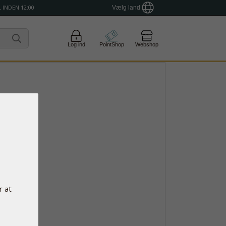
 INDEN 12:00
Vælg land
Log ind
PointShop
Webshop
r at