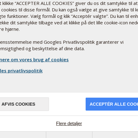
Siden blev ikke fundet
t klikke “ACCEPTER ALLE COOKIES” giver du os dit samtykke til at
cookies til disse formål. Du kan også vælge at give samtykke til 
Prøv fra
Forsiden
te funktioner. Vælg formål og klik “Acceptér valgte”. Du kan til en
ække dit samtykke tilbage ved at klikke på det lille cookie-icon ned
re hjørne.
rensstemmelse med Googles Privatlivspolitik garanterer vi
msigtighed og beskyttelse af dine data.
ere om vores brug af cookies
es privatlivspolitik
Åbningstider
Mandag - Torsdag: 8.00 - 17.00
lskud
Fredag: 8.00 - 16.00
AFVIS COOKIES
ACCEPTÉR ALLE COO
(+45) 7585 7400
Flere detaljer
infodk@pharmanord.com