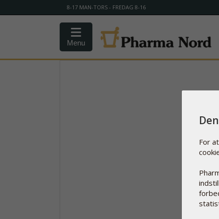
8-17 MAN-TORS - FREDAG 8-16
Menu
Den
For a
cooki
Pharm
indsti
forbe
statist