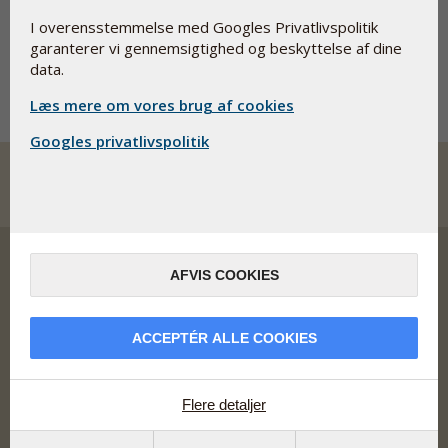
Siden blev ikke fundet
I overensstemmelse med Googles Privatlivspolitik
garanterer vi gennemsigtighed og beskyttelse af dine
Prøv fra
Forsiden
data.
Læs mere om vores brug af cookies
Googles privatlivspolitik
AFVIS COOKIES
Vi udvikler, producerer og markedsfører kosttilskud og
ACCEPTÉR ALLE COOKIES
lægemidler med vægt på høj optagelighed, sikkerhed og
dokumentation.
Adresse
Flere detaljer
Sadelmagervej 30-32
DK-7100