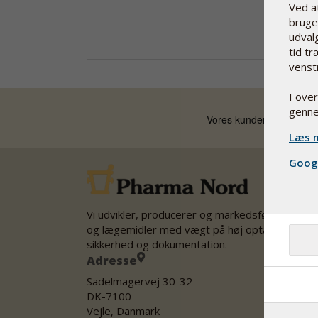
Ved a
bruge 
udvalg
tid tr
venst
I ove
genne
Læs m
Googl
Vi udvikler, producerer og markedsfører kostti
og lægemidler med vægt på høj optagelighed,
sikkerhed og dokumentation.
Adresse
Sadelmagervej 30-32
DK-7100
Vejle, Danmark