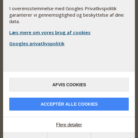
Vi udvikler, producerer og markedsfører kosttilskud og
I overensstemmelse med Googles Privatlivspolitik
lægemidler med vægt på høj optagelighed, sikkerhed og
garanterer vi gennemsigtighed og beskyttelse af dine
dokumentation.
data.
Adresse
Læs mere om vores brug af cookies
Sadelmagervej 30-32
DK-7100
Googles privatlivspolitik
Vejle, Danmark
Åbningstider
Mandag - Torsdag: 8.00 - 17.00
Fredag: 8.00 - 16.00
(+45) 7585 7400
AFVIS COOKIES
infodk@pharmanord.com
ACCEPTÉR ALLE COOKIES
Nyttige links
Flere detaljer
Find nærmeste forhandler
Vind et års forbrug