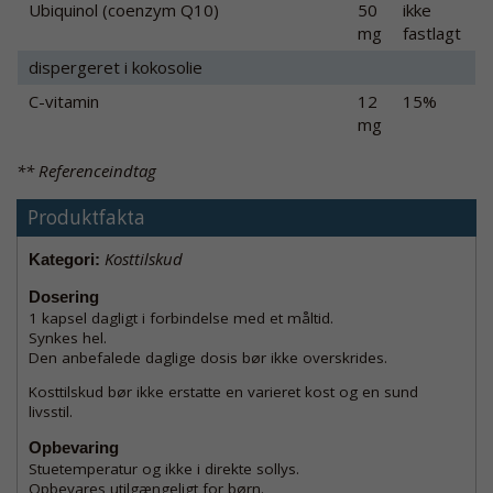
Ubiquinol (coenzym Q10)
50
ikke
mg
fastlagt
dispergeret i kokosolie
C-vitamin
12
15%
mg
** Referenceindtag
Produktfakta
Kosttilskud
Kategori:
Dosering
1 kapsel dagligt i forbindelse med et måltid.
Synkes hel.
Den anbefalede daglige dosis bør ikke overskrides.
Kosttilskud bør ikke erstatte en varieret kost og en sund
livsstil.
Opbevaring
Stuetemperatur og ikke i direkte sollys.
Opbevares utilgængeligt for børn.