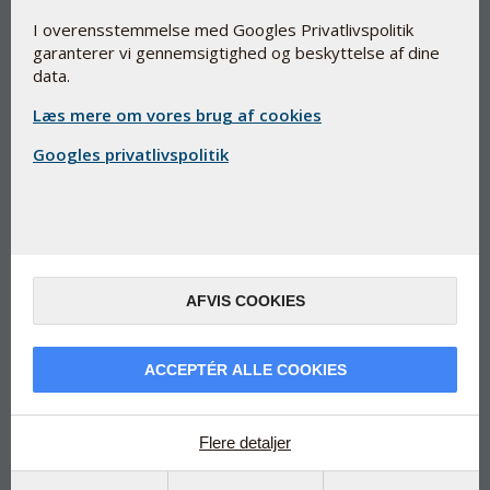
I overensstemmelse med Googles Privatlivspolitik
garanterer vi gennemsigtighed og beskyttelse af dine
data.
Læs mere om vores brug af cookies
Googles privatlivspolitik
Coenzym Q10 i sin reducerede form
Æske med 50 mg Ubiquinol og 12 mg C-vitamin
BioActive Uniqinol fremstilles efter farmaceutisk
AFVIS COOKIES
standard. Det er en garanti for produktets kvalitet,
sikkerhed og virkning*
Pharma Nords Q10 har videnskabelig dokumentation for
ACCEPTÉR ALLE COOKIES
optagelighed og kvalitet
*Med C-vitamin som medvirker til at mindske træthed og
udmattelse
Flere detaljer