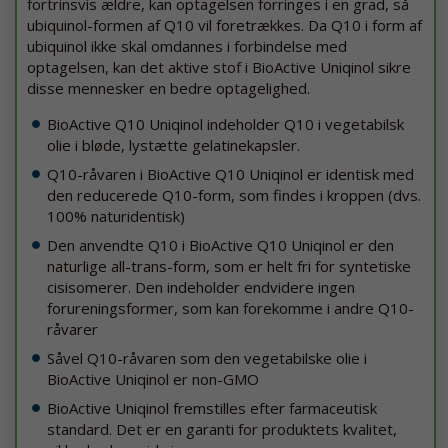
fortrinsvis ældre, kan optagelsen forringes i en grad, så
ubiquinol-formen af Q10 vil foretrækkes. Da Q10 i form af
ubiquinol ikke skal omdannes i forbindelse med
optagelsen, kan det aktive stof i BioActive Uniqinol sikre
disse mennesker en bedre optagelighed.
BioActive Q10 Uniqinol indeholder Q10 i vegetabilsk
olie i bløde, lystætte gelatinekapsler.
Q10-råvaren i BioActive Q10 Uniqinol er identisk med
den reducerede Q10-form, som findes i kroppen (dvs.
100% naturidentisk)
Den anvendte Q10 i BioActive Q10 Uniqinol er den
naturlige all-trans-form, som er helt fri for syntetiske
cisisomerer. Den indeholder endvidere ingen
forureningsformer, som kan forekomme i andre Q10-
råvarer
Såvel Q10-råvaren som den vegetabilske olie i
BioActive Uniqinol er non-GMO
BioActive Uniqinol fremstilles efter farmaceutisk
standard. Det er en garanti for produktets kvalitet,