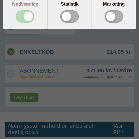
BioActive Uniqinol 50 mg
Nødvendige
Statistik
Marketing
VÆLG STØRRELSE
30 stk.
90 stk.
ENKELTKØB
214,95 kr.
171,96 kr. / Ordre
ABONNEMENT
Du sparer 42,99 kr.
Spar 20% per ordre
214,95 kr.
Læg i kurv
Næringsstof indhold pr. anbefalet
% af
daglig dosis:
RI**