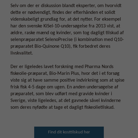
Selv om der er diskussion blandt eksperter, om hvorvidt
dette er nødvendigt, findes der efterhånden et solidt
videnskabeligt grundlag for, at det nytter. For eksempel
har den svenske KiSel-10-undersøgelse fra 2013 vist, at
ældre, raske mænd og kvinder, som tog dagligt tilskud af
selenpræparatet SelenoPrecise (i kombination med Q10-
præparatet Bio-Quinone Q10), fik forbedret deres
livskvalitet.
Der er ligeledes lavet forskning med Pharma Nords
fiskeolie-præparat, Bio-Marin Plus, hvor det i et forsøg
viste sig at have samme positive indvirkning som at spise
frisk fisk 4-5 dage om ugen. En anden undersøgelse af
præparatet, som blev udført med gravide kvinder i
Sverige, viste ligeledes, at det gavnede såvel kvinderne
som deres nyfødte at tage et dagligt fiskeolietilskud.
Find dit kosttilskud her