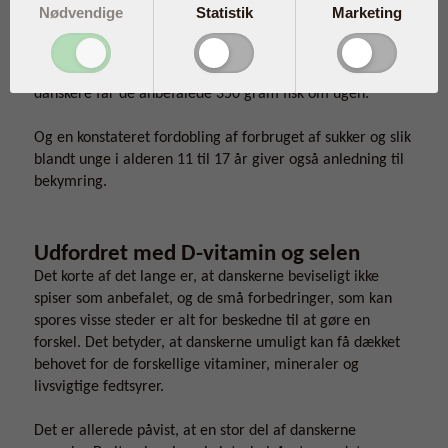
dagligt er stadig i den lave ende og langt fra anbefalingen
Nødvendige
Statistik
Marketing
om 100 gram bælgfrugter om dagen.
Rapporten viser desuden, at kun halvdelen af voksne
danskere får de anbefalede 350 gram fisk om ugen.
Og en konstateret fordobling af forbruget af sukker og slik
blandt unge i alderen 11 til 17 år giver også anledning til
bekymring.
Udfordret med D-vitamin og selen
Det korte af det lange er, at danskerne beviseligt ikke
spiser som anbefalet, og de små forbedringer, som kan
spores visse steder er alt for beskedne til at gøre en
forskel. Det betyder, at danskerne umuligt kan få dækket
behovet for de forskellige vitaminer, mineraler og
livsvigtige fedtsyrer.
Det er allerede påvist, at en stor del af danskerne