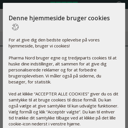
Vælg land
Denne hjemmeside bruger cookies
Menu
For at give dig den bedste oplevelse på vores
hjemmeside, bruger vi cookies!
Ny rapport: Ingen danskere
Pharma Nord bruger egne og tredjeparts cookies til at
huske dine indstillinger, alt sammen for at give dig
følger kostrådene
personaliserede reklamer og for at forbedre
brugeroplevelsen. Vi måler også på siderne, du
27-02-2026
besøger, for statistik.
Ved at klikke “ACCEPTER ALLE COOKIES” giver du os dit
samtykke til at bruge cookies til disse formål. Du kan
En dugfrisk rapport fra DTU Fødevareinstituttet afslører,
også vælge at give samtykke til kun udvalgte funktioner.
at det står sløjt til med danskerne, når det gælder at følge
Vælg formål og klik “Acceptér valgte”. Du kan til enhver
kostrådene.
tid trække dit samtykke tilbage ved at klikke på det lille
cookie-icon nederst i venstre hjørne.