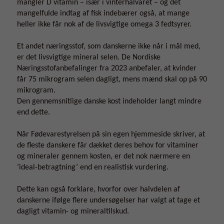
mangler D vitamin – især i vinterhalvåret – og det
mangelfulde indtag af fisk indebærer også, at mange
heller ikke får nok af de livsvigtige omega 3 fedtsyrer.
Et andet næringsstof, som danskerne ikke når i mål med,
er det livsvigtige mineral selen. De Nordiske
Næringsstofanbefalinger fra 2023 anbefaler, at kvinder
får 75 mikrogram selen dagligt, mens mænd skal op på 90
mikrogram.
Den gennemsnitlige danske kost indeholder langt mindre
end dette.
Når Fødevarestyrelsen på sin egen hjemmeside skriver, at
de fleste danskere får dækket deres behov for vitaminer
og mineraler gennem kosten, er det nok nærmere en
‘ideal-betragtning’ end en realistisk vurdering.
Dette kan også forklare, hvorfor over halvdelen af
danskerne ifølge flere undersøgelser har valgt at tage et
dagligt vitamin- og mineraltilskud.