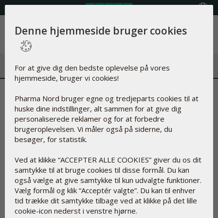
Vælg land
Denne hjemmeside bruger cookies
Menu
For at give dig den bedste oplevelse på vores
hjemmeside, bruger vi cookies!
Kan vi bremse vores egen
Pharma Nord bruger egne og tredjeparts cookies til at
huske dine indstillinger, alt sammen for at give dig
aldringsproces?
personaliserede reklamer og for at forbedre
brugeroplevelsen. Vi måler også på siderne, du
14-08-2024
besøger, for statistik.
- Q10 og Selen fremhæves i ny artikel
Ved at klikke “ACCEPTER ALLE COOKIES” giver du os dit
samtykke til at bruge cookies til disse formål. Du kan
Kan vi bremse vores egen
også vælge at give samtykke til kun udvalgte funktioner.
aldringsproces?
Vælg formål og klik “Acceptér valgte”. Du kan til enhver
- Q10 og Selen fremhæves i ny artikel
tid trække dit samtykke tilbage ved at klikke på det lille
cookie-icon nederst i venstre hjørne.
Det har længe været kendt, at en kombination af Q10 og