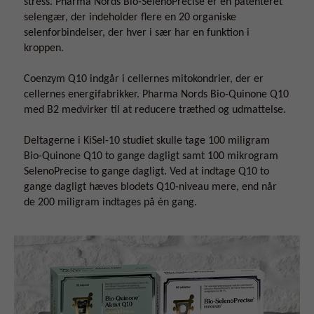
stress. Pharma Nords Bio-SelenoPrecise er en patenteret
selengær, der indeholder flere en 20 organiske
selenforbindelser, der hver i sær har en funktion i
kroppen.
Coenzym Q10 indgår i cellernes mitokondrier, der er
cellernes energifabrikker. Pharma Nords Bio-Quinone Q10
med B2 medvirker til at reducere træthed og udmattelse.
Deltagerne i KiSel-10 studiet skulle tage 100 miligram
Bio-Quinone Q10 to gange dagligt samt 100 mikrogram
SelenoPrecise to gange dagligt. Ved at indtage Q10 to
gange dagligt hæves blodets Q10-niveau mere, end når
de 200 miligram indtages på én gang.