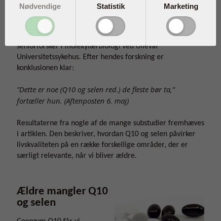
yderligere substudier baseret på blodprøver fra
Nødvendige
Statistik
Marketing
deltagerne i det oprindelige studie.
Et af substudierne blev lavet af Trine Baur Opstad,
seniorforsker i molekylærbiologi ved Ullevål
Universitetssykehus. Efter hendes forskning er
konklusionen klar:
”Dette er noe (Q10 og selen red.) de fleste bør ta,”
fortæller hun. (Aftenposten 6. maj)
Resultaterne fra nogle af de mange substudier fremhæves
i artiklen. Den beskriver, hvordan Q10 og selen påvirker
livskvaliteten på en række forskellige områder, der er
særligt relevante, når vi bliver ældre.
Ældre mangler Q10
og selen