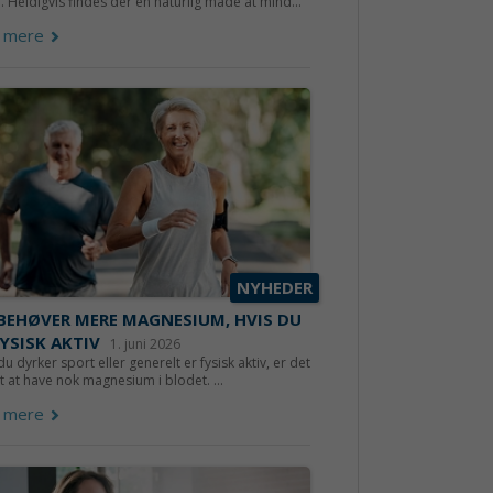
. Heldigvis findes der en naturlig måde at mind...
 mere
NYHEDER
BEHØVER MERE MAGNESIUM, HVIS DU
FYSISK AKTIV
1. juni 2026
du dyrker sport eller generelt er fysisk aktiv, er det
gt at have nok magnesium i blodet. ...
 mere