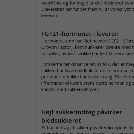
overhånd, og for nogle er det decideret svæ
Universitet har fundet frem til, at vores lyst
leveren.
FGF21-hormonet i leveren
Hormonet, som har fået navnet FGF21 (Fibro
Growth Factor), kommunikerer direkte med 
fortæller, hvornår vi ikke har lyst til mere suk
Forskerne har observeret, at folk, der er me
sukker, har lavere indhold af dette hormon i
personer, der ikke har sukkertrang. Deres teo
i fremtiden vil kunne styre dette hormon og 
kontrol med sukkerbehovet.
Højt sukkerindtag påvirker
blodsukkeret
Et højt indtag af sukker påvirker kroppens b
mængde sukker, der er i blodet. Hos en pers