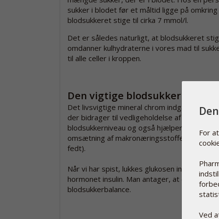
sukker i blodet før et måltid ligge på omkring 
blodsukkeret stige til cirka 7 mmol/l.
Det er således naturligt, at blodsukkeret stig
omdanner kulhydraterne i vores mad til sukke
til alle celler i kroppen.
Den vigtige blodsukkerbalance
Det livsvigtige mineral chrom indgår i stofsk
Den
der bidrager til vedligeholdelse af et normalt
blodsukkerniveau og også hjælper med at si
For a
omsætning af makronæringsstoffer (kulhydrat
cooki
fedt).
Pharm
Når vi har spist, lukkes glukosen ind i cellern
indsti
hormonet insulin. Man antager, at chrom indg
forbe
blodsukkerbalance.
statist
Ved a