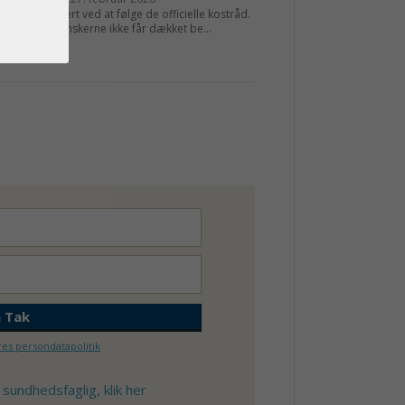
erne har svært ved at følge de officielle kostråd.
etyder, at danskerne ikke får dækket be...
 mere
es persondatapolitik
 sundhedsfaglig, klik her