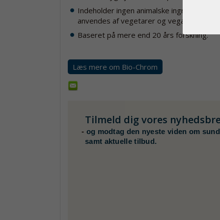
Indeholder ingen animalske ingredienser 
anvendes af vegetarer og veganere.
Baseret på mere end 20 års forskning.
Læs mere om Bio-Chrom
Tilmeld dig vores nyhedsbr
-
og modtag den nyeste viden om sund
samt aktuelle tilbud.