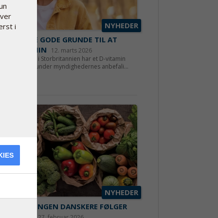
kun
hver
NYHEDER
erst i
 ER MANGE GODE GRUNDE TIL AT
E D-VITAMIN
12. marts 2026
sjette person i Storbritannien har et D-vitamin
u som ligger under myndighedernes anbefali...
 mere
KIES
NYHEDER
RAPPORT: INGEN DANSKERE FØLGER
TRÅDENE
27. februar 2026