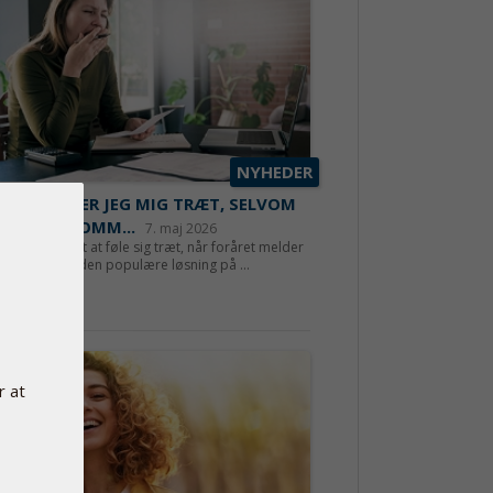
NYHEDER
RFOR FØLER JEG MIG TRÆT, SELVOM
ÅRET ER KOMM...
7. maj 2026
r helt naturligt at føle sig træt, når foråret melder
nkomst. Men den populære løsning på ...
 mere
r at