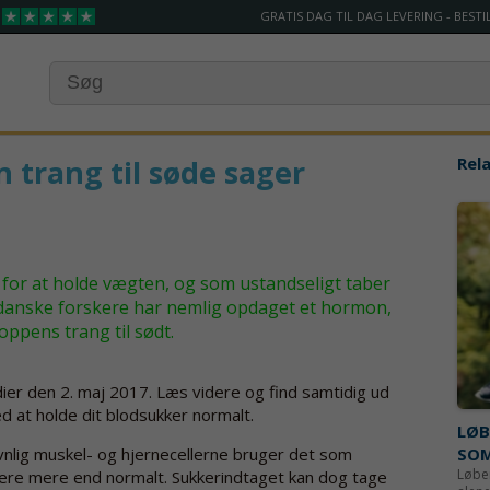
GRATIS DAG TIL DAG LEVERING - BESTIL
n trang til søde sager
Rel
r for at holde vægten, og som ustandseligt taber
anske forskere har nemlig opdaget et hormon,
oppens trang til sødt.
ier den 2. maj 2017. Læs videre og find samtidig ud
d at holde dit blodsukker normalt.
LØB
lig muskel- og hjernecellerne bruger det som
SO
Løber
stere mere end normalt. Sukkerindtaget kan dog tage