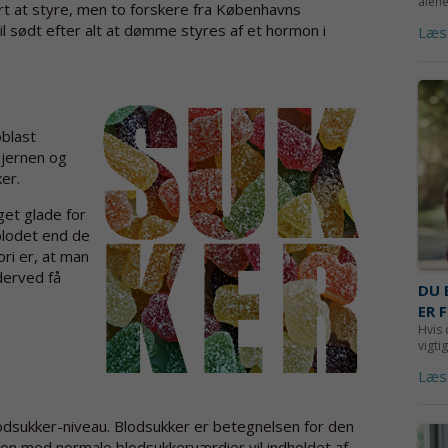
alene
rt at styre, men to forskere fra Københavns
 til sødt efter alt at dømme styres af et hormon i
Læs
blast
hjernen og
ker.
get glade for
 blodet end de
ri er, at man
derved få
DU 
ER 
Hvis 
vigti
Læs
lodsukker-niveau. Blodsukker er betegnelsen for den
on med normale blodsukkerværdier vil indholdet af