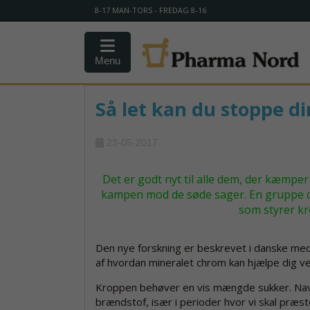
8-17 MAN-TORS - FREDAG 8-16
Menu
Så let kan du stoppe di
23-05-2017
Det er godt nyt til alle dem, der kæmpe
kampen mod de søde sager. En gruppe d
som styrer kr
Den nye forskning er beskrevet i danske med
af hvordan mineralet chrom kan hjælpe dig ve
Kroppen behøver en vis mængde sukker. Navn
brændstof, især i perioder hvor vi skal præ