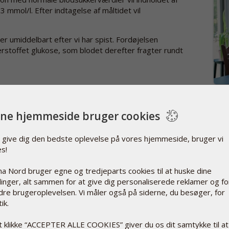
3 mmol/l. Efter indtagelse af måltidet vil
er umiddelbart efter vi har spist. Fordøjelsen
rstoffet glukose, som blodet derefter fragter rundt
HVO
FOR
ifteprocesser,
ne hjemmeside bruger cookies
Det e
sin a
kre normal
t give dig den bedste oplevelse på vores hjemmeside, bruger vi
Læs
, protein og
es!
a Nord bruger egne og tredjeparts cookies til at huske dine
e ved hjælp af
llinger, alt sammen for at give dig personaliserede reklamer og fo
år i et molekyle, som støtter kroppens
dre brugeroplevelsen. Vi måler også på siderne, du besøger, for
ik.
t klikke “ACCEPTER ALLE COOKIES” giver du os dit samtykke til at