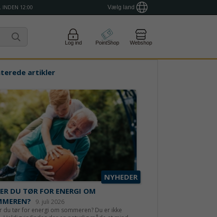
 INDEN 12:00
Vælg land
Log ind
PointShop
Webshop
aterede artikler
NYHEDER
ER DU TØR FOR ENERGI OM
MMEREN?
9. juli 2026
 du tør for energi om sommeren? Du er ikke