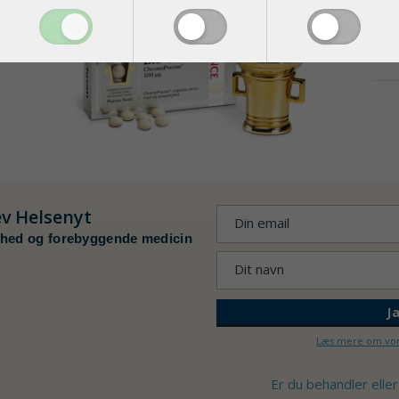
Dansk
og kan
Det b
Læs
ev
Helsenyt
hed og forebyggende medicin
Læs mere om vor
Er du behandler eller