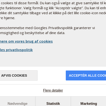
t altid svare sig at gå efter de produkter, som kan
cookies til disse formål. Du kan også vælge at give samtykke til 
ologisk aktivitet.
te funktioner. Vælg formål og klik “Acceptér valgte”. Du kan til en
ække dit samtykke tilbage ved at klikke på det lille cookie-icon ned
r, ChromoPrecise, hvor chrom er bundet til
re hjørne.
DER
ig fermenteringsproces.
TAG
rensstemmelse med Googles Privatlivspolitik garanterer vi
Hver 
msigtighed og beskyttelse af dine data.
nivea
Læs
ere om vores brug af cookies
es privatlivspolitik
lancen
ale blodsukkerniveau.
s makronæringsstoffer.
AFVIS COOKIES
ACCEPTÉR ALLE COO
ganiske chromgær i EU til kontrol af blodsukker.
om et chromholdigt kulhydrat.
ganisk chrom.
Flere detaljer
 Pharma Nords egen fabrik i Danmark.
NY 
Nødvendige
Statistik
Marketing
KOS