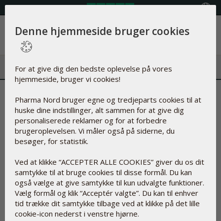
Vælg land
Denne hjemmeside bruger cookies
Menu
For at give dig den bedste oplevelse på vores
hjemmeside, bruger vi cookies!
Du behøver mere magnesium,
Pharma Nord bruger egne og tredjeparts cookies til at
huske dine indstillinger, alt sammen for at give dig
hvis du er fysisk aktiv
personaliserede reklamer og for at forbedre
brugeroplevelsen. Vi måler også på siderne, du
01-06-2026
besøger, for statistik.
Ved at klikke “ACCEPTER ALLE COOKIES” giver du os dit
samtykke til at bruge cookies til disse formål. Du kan
Hvis du dyrker sport eller generelt er fysisk aktiv, er det
også vælge at give samtykke til kun udvalgte funktioner.
vigtigt at have nok magnesium i blodet. Magnesium er
Vælg formål og klik “Acceptér valgte”. Du kan til enhver
nemlig et mineral, som kroppen har brug for til normal
tid trække dit samtykke tilbage ved at klikke på det lille
muskelfunktion, nervesystemets normale funktion og
cookie-icon nederst i venstre hjørne.
kroppens energiomsætning.