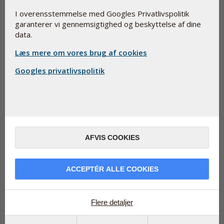
I overensstemmelse med Googles Privatlivspolitik
garanterer vi gennemsigtighed og beskyttelse af dine
data.
Læs mere om vores brug af cookies
Googles privatlivspolitik
AFVIS COOKIES
I forårs- og sommermånederne bliver mange mere
aktive, og det kan øge kroppens behov for magnesium.
Ved fysisk aktivitet stiger den fysiologiske belastning,
ACCEPTÉR ALLE COOKIES
samtidig med at kroppen mister magnesium gennem
sved.
Danmark i Bevægelse
Undersøgelser fra
og Idrættens
Flere detaljer
Analyseinstitut (Idan) viser tydelige sæsonvariationer i
danskernes motionsvaner, hvor flere er fysisk aktive i