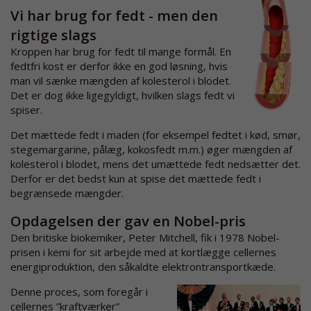
Vi har brug for fedt - men den
rigtige slags
Kroppen har brug for fedt til mange formål. En
fedtfri kost er derfor ikke en god løsning, hvis
man vil sænke mængden af kolesterol i blodet.
Det er dog ikke ligegyldigt, hvilken slags fedt vi
spiser.
Det mættede fedt i maden (for eksempel fedtet i kød, smør,
stegemargarine, pålæg, kokosfedt m.m.) øger mængden af
kolesterol i blodet, mens det umættede fedt nedsætter det.
Derfor er det bedst kun at spise det mættede fedt i
begrænsede mængder.
Opdagelsen der gav en Nobel-pris
Den britiske biokemiker, Peter Mitchell, fik i 1978 Nobel-
prisen i kemi for sit arbejde med at kortlægge cellernes
energiproduktion, den såkaldte elektrontransportkæde.
Denne proces, som foregår i
cellernes ”kraftværker”