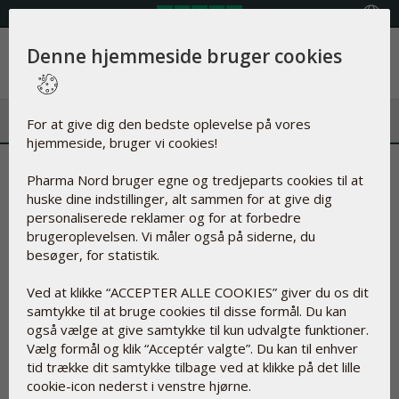
Vælg land
Denne hjemmeside bruger cookies
Menu
For at give dig den bedste oplevelse på vores
hjemmeside, bruger vi cookies!
Uenighed om kolesterol-
Pharma Nord bruger egne og tredjeparts cookies til at
huske dine indstillinger, alt sammen for at give dig
sænkende lægemidler
personaliserede reklamer og for at forbedre
brugeroplevelsen. Vi måler også på siderne, du
31-01-2017
besøger, for statistik.
Fronterne er trukket skarpt op i diskussionen om de
Ved at klikke “ACCEPTER ALLE COOKIES” giver du os dit
kolesterolsænkende statiner, som hæmmer kroppens
samtykke til at bruge cookies til disse formål. Du kan
produktion af kolesterol. Vidste du, at statiner også påvirker
også vælge at give samtykke til kun udvalgte funktioner.
kroppens dannelse af det vigtige stof, coenzym Q10?
Vælg formål og klik “Acceptér valgte”. Du kan til enhver
tid trække dit samtykke tilbage ved at klikke på det lille
Der er en heftig debat blandt danske eksperter omkring
cookie-icon nederst i venstre hjørne.
kolesteroltal. Hjerteforeningens forskningschef, Gunner