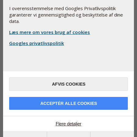
Gislarson, har udtalt, at alt for få danskere behandles med
I overensstemmelse med Googles Privatlivspolitik
kolesterolsænkende medicin – også kaldet statiner.
garanterer vi gennemsigtighed og beskyttelse af dine
data.
Forfatteren til bogen “Kolesterol – myter og realiteter”,
læge Uffe Ravnskov, mener derimod, at kolesterol er godt,
Læs mere om vores brug af cookies
også det lede kolesterol. Det slår han fast i et
indlæg i
Politiken
, tirsdag den 24. januar.
Googles privatlivspolitik
Statiner blokerer Q10
Hvem der har
ret, må
fremtidig
AFVIS COOKIES
forskning vise.
Men når
snakken
ACCEPTÉR ALLE COOKIES
handler om
Flere detaljer