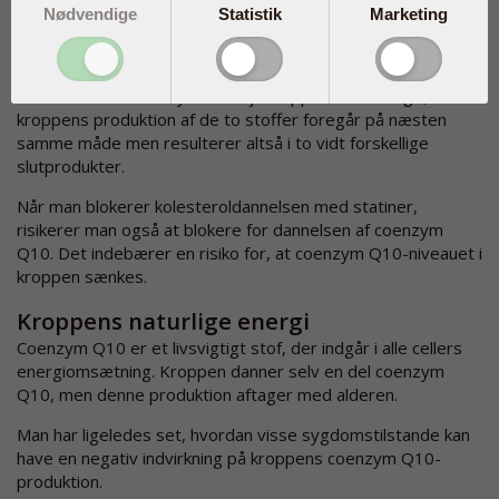
Nødvendige
Statistik
Marketing
kolesterolsænkende statiner, er det relevant at komme ind
på stoffet coenzym Q10. Kolesterol og Q10 deler nemlig
samme biokemiske syntesevej i kroppen. Det vil sige, at
kroppens produktion af de to stoffer foregår på næsten
samme måde men resulterer altså i to vidt forskellige
slutprodukter.
Når man blokerer kolesteroldannelsen med statiner,
risikerer man også at blokere for dannelsen af coenzym
Q10. Det indebærer en risiko for, at coenzym Q10-niveauet i
kroppen sænkes.
Kroppens naturlige energi
Coenzym Q10 er et livsvigtigt stof, der indgår i alle cellers
energiomsætning. Kroppen danner selv en del coenzym
Q10, men denne produktion aftager med alderen.
Man har ligeledes set, hvordan visse sygdomstilstande kan
have en negativ indvirkning på kroppens coenzym Q10-
produktion.